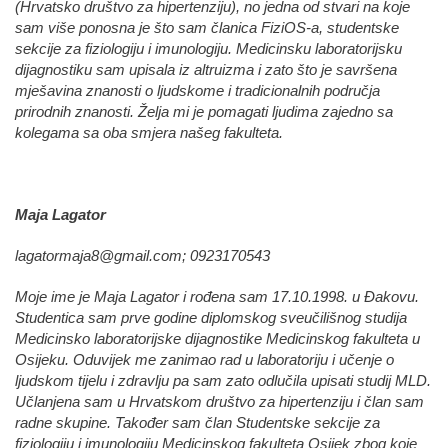
(Hrvatsko društvo za hipertenziju), no jedna od stvari na koje
sam više ponosna je što sam članica FiziOS-a, studentske
sekcije za fiziologiju i imunologiju. Medicinsku laboratorijsku
dijagnostiku sam upisala iz altruizma i zato što je savršena
mješavina znanosti o ljudskome i tradicionalnih područja
prirodnih znanosti. Želja mi je pomagati ljudima zajedno sa
kolegama sa oba smjera našeg fakulteta.
Maja Lagator
lagatormaja8@gmail.com
; 0923170543
Moje ime je Maja Lagator i rođena sam 17.10.1998. u Đakovu.
Studentica sam prve godine diplomskog sveučilišnog studija
Medicinsko laboratorijske dijagnostike Medicinskog fakulteta u
Osijeku. Oduvijek me zanimao rad u laboratoriju i učenje o
ljudskom tijelu i zdravlju pa sam zato odlučila upisati studij MLD.
Učlanjena sam u Hrvatskom društvo za hipertenziju i član sam
radne skupine. Također sam član Studentske sekcije za
fiziologiju i imunologiju Medicinskog fakulteta Osijek zbog koje