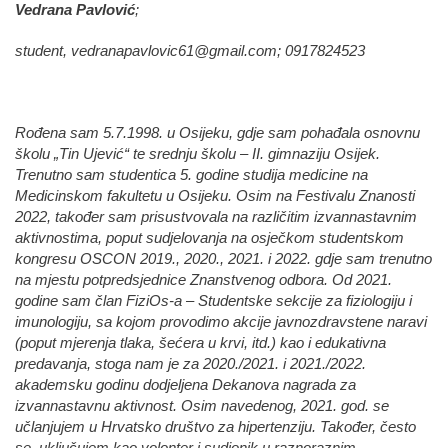
Vedrana Pavlović
;
student,
vedranapavlovic61@gmail.com
; 0917824523
Rođena sam 5.7.1998. u Osijeku, gdje sam pohađala osnovnu
školu „Tin Ujević“ te srednju školu – II. gimnaziju Osijek.
Trenutno sam studentica 5. godine studija medicine na
Medicinskom fakultetu u Osijeku. Osim na Festivalu Znanosti
2022, također sam prisustvovala na različitim izvannastavnim
aktivnostima, poput sudjelovanja na osječkom studentskom
kongresu OSCON 2019., 2020., 2021. i 2022. gdje sam trenutno
na mjestu potpredsjednice Znanstvenog odbora. Od 2021.
godine sam član FiziOs-a – Studentske sekcije za fiziologiju i
imunologiju, sa kojom provodimo akcije javnozdravstene naravi
(poput mjerenja tlaka, šećera u krvi, itd.) kao i edukativna
predavanja, stoga nam je za 2020./2021. i 2021./2022.
akademsku godinu dodjeljena Dekanova nagrada za
izvannastavnu aktivnost. Osim navedenog, 2021. god. se
učlanjujem u Hrvatsko društvo za hipertenziju. Također, često