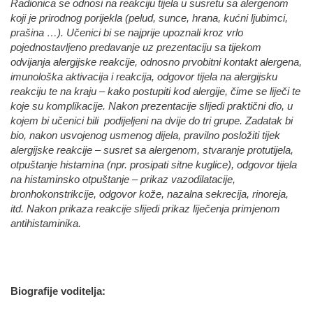
Radionica se odnosi na reakciju tijela u susretu sa alergenom
koji je prirodnog porijekla (pelud, sunce, hrana, kućni ljubimci,
prašina …). Učenici bi se najprije upoznali kroz vrlo
pojednostavljeno predavanje uz prezentaciju sa tijekom
odvijanja alergijske reakcije, odnosno prvobitni kontakt alergena,
imunološka aktivacija i reakcija, odgovor tijela na alergijsku
reakciju te na kraju – kako postupiti kod alergije, čime se liječi te
koje su komplikacije. Nakon prezentacije slijedi praktični dio, u
kojem bi učenici bili podijeljeni na dvije do tri grupe. Zadatak bi
bio, nakon usvojenog usmenog dijela, pravilno posložiti tijek
alergijske reakcije – susret sa alergenom, stvaranje protutijela,
otpuštanje histamina (npr. prosipati sitne kuglice), odgovor tijela
na histaminsko otpuštanje – prikaz vazodilatacije,
bronhokonstrikcije, odgovor kože, nazalna sekrecija, rinoreja,
itd. Nakon prikaza reakcije slijedi prikaz liječenja primjenom
antihistaminika.
Biografije voditelja: