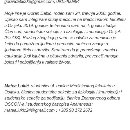
gorandabic00@gmail.com
; 0915460984
Moje ime je Goran Dabić, rođen sam 24. travnja 2000. godine.
Upisao sam integrirani studij medicine na Medicinskom fakultetu
u Osijeku 2019. godine, te trenutno sam na 4. godini studija.
Član sam studentske sekcije za fiziologiju i imunologiju Osijek
(FiziOS). Razlog zbog kojeg sam se odlučio za medicinu je
želja da pomažem ljudima i prenosim stečeno znanje o
ljudskom tijelu i zdravlju. Smatram da je prenošenje znanja i
edukacija ljudi ključna u očuvanju zdravlja, prevenciji mnogih
bolesti i poboljšanju kvalitete života.
Matea Lukić
, studentica 4. godine Medicinskog fakulteta u
Osijeku, članica studentske sekcije za fiziologiju i imunologiju i
studentske sekcije za pedijatriju, članica Znanstvenog odbora
OSCON-a i studentskog časopisa Anamnesis;
matea.lukic24@gmail.com
; +385 98 172 2672