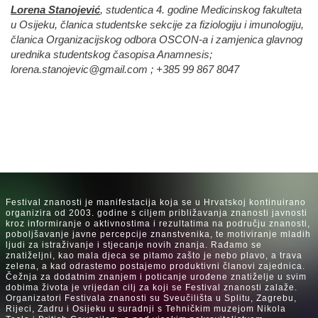
Lorena Stanojević
, studentica 4. godine Medicinskog fakulteta
u Osijeku, članica studentske sekcije za fiziologiju i imunologiju,
članica Organizacijskog odbora OSCON-a i zamjenica glavnog
urednika studentskog časopisa Anamnesis;
lorena.stanojevic@gmail.com
; +385 99 867 8047
Festival znanosti je manifestacija koja se u Hrvatskoj kontinuirano
organizira od 2003. godine s ciljem približavanja znanosti javnosti
kroz informiranje o aktivnostima i rezultatima na području znanosti,
poboljšavanje javne percepcije znanstvenika, te motiviranje mladih
ljudi za istraživanje i stjecanje novih znanja. Rađamo se
znatiželjni, kao mala djeca se pitamo zašto je nebo plavo, a trava
zelena, a kad odrastemo postajemo produktivni članovi zajednica.
Čežnja za dodatnim znanjem i poticanje urođene znatiželje u svim
dobima života je vrijedan cilj za koji se Festival znanosti zalaže.
Organizatori Festivala znanosti su Sveučilišta u Splitu, Zagrebu,
Rijeci, Zadru i Osijeku u suradnji s Tehničkim muzejom Nikola