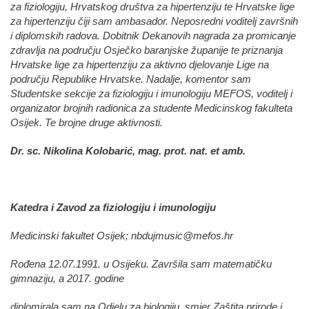
za fiziologiju, Hrvatskog društva za hipertenziju te Hrvatske lige
za hipertenziju čiji sam ambasador. Neposredni voditelj završnih
i diplomskih radova. Dobitnik Dekanovih nagrada za promicanje
zdravlja na području Osječko baranjske županije te priznanja
Hrvatske lige za hipertenziju za aktivno djelovanje Lige na
području Republike Hrvatske. Nadalje, komentor sam
Studentske sekcije za fiziologiju i imunologiju MEFOS, voditelj i
organizator brojnih radionica za studente Medicinskog fakulteta
Osijek. Te brojne druge aktivnosti.
Dr. sc. Nikolina Kolobarić, mag. prot. nat. et amb.
Katedra i Zavod za fiziologiju i imunologiju
Medicinski fakultet Osijek; nbdujmusic@mefos.hr
Rođena 12.07.1991. u Osijeku. Završila sam matematičku
gimnaziju, a 2017. godine
diplomirala sam na Odjelu za biologiju, smjer Zaštita prirode i