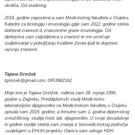
okoliša. Od studenog
2016. godine zaposlenica sam Medicinskog fakulteta u Osijeku,
Katedre za fiziologiju i imunologiju gdje sam 2022. godine stekla
doktorat znanosti iz znanstvene grane imunologija. Od
djetinjstva sam zaljubljenica u znanost te me usrećuje
sudjelovanje u poboljšanju kvalitete života ljudi te doprinos
razvoju znanosti.
Tajana Grinžek
tgrinzek@gmail.com
; 0953982162
Moje ime je Tajana Grinžek, rođena sam 28. srpnja 1996.
godine u Zagrebu. Preddiplomski studij Medicinsko
laboratorijske dijagnostike na Medicinskom fakultetu u Osijeku
upisala sam 2019. godine, a trenutno sam 1. godina diplomskog
sveučilišnog studija med. lab. dijagnostike. U svoje dosadašnje
tri godine studije stekla sam znanja iz biomedicinskog područja
,sudjelujem u EHUH projektu; članica sam udruge HDH