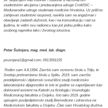
se uključujem kao volonter i sudionik u raznoraznim
studentskim akcijama i predavanjima udruge CroMSIC –
Međunarodne udruge studenata medicine Hrvatska. Uz prilično
zahtjevan studentski raspored, navikla sam na angažman i
obavljanje zadanih dužnosti, kao i na komunikaciju i rad sa
ljudima, te vidim ovu radionicu kao još jednu priliku kako
osobnog napretka tako i životnog iskustva.
Petar Šušnjara, mag. med. lab. diagn.
psusnjara1@gmail.com
; 0913591155
Rođen sam 4.8.1994. Završio sam osnovnu školu u Trilju, te
Srednju prehrambenu školu u Splitu. 2019. sam završio
preddiplomski i diplomski sveučilišni studij medicinsko
laboratorijske dijagnostike te iste te godine se zapošljavam kao
doktorand asistent na Katedri za fiziologiju i imunologiju
Medicinskog fakulteta u Osijeku. Isto tako 2019. godine
upisujem poslijediplomski studij Biomedicine i zdravstva na
Medicinskom fakultetu u Osijeku .Član sam Hrvatskog društva