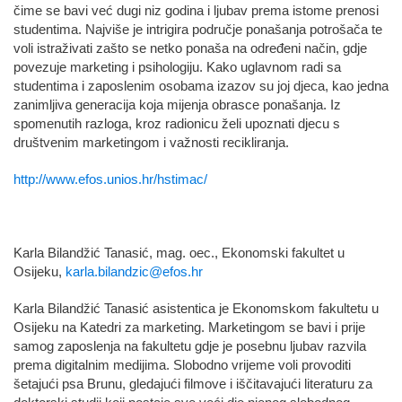
čime se bavi već dugi niz godina i ljubav prema istome prenosi
studentima. Najviše je intrigira područje ponašanja potrošača te
voli istraživati zašto se netko ponaša na određeni način, gdje
povezuje marketing i psihologiju. Kako uglavnom radi sa
studentima i zaposlenim osobama izazov su joj djeca, kao jedna
zanimljiva generacija koja mijenja obrasce ponašanja. Iz
spomenutih razloga, kroz radionicu želi upoznati djecu s
društvenim marketingom i važnosti recikliranja.
http://www.efos.unios.hr/hstimac/
Karla Bilandžić Tanasić, mag. oec., Ekonomski fakultet u
Osijeku,
karla.bilandzic@efos.hr
Karla Bilandžić Tanasić asistentica je Ekonomskom fakultetu u
Osijeku na Katedri za marketing. Marketingom se bavi i prije
samog zaposlenja na fakultetu gdje je posebnu ljubav razvila
prema digitalnim medijima. Slobodno vrijeme voli provoditi
šetajući psa Brunu, gledajući filmove i iščitavajući literaturu za