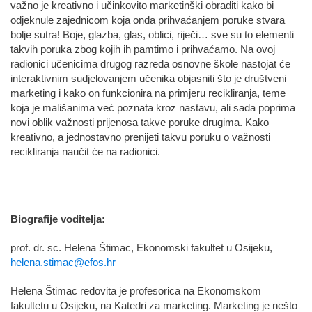
važno je kreativno i učinkovito marketinški obraditi kako bi
odjeknule zajednicom koja onda prihvaćanjem poruke stvara
bolje sutra! Boje, glazba, glas, oblici, riječi… sve su to elementi
takvih poruka zbog kojih ih pamtimo i prihvaćamo. Na ovoj
radionici učenicima drugog razreda osnovne škole nastojat će
interaktivnim sudjelovanjem učenika objasniti što je društveni
marketing i kako on funkcionira na primjeru recikliranja, teme
koja je mališanima već poznata kroz nastavu, ali sada poprima
novi oblik važnosti prijenosa takve poruke drugima. Kako
kreativno, a jednostavno prenijeti takvu poruku o važnosti
recikliranja naučit će na radionici.
Biografije voditelja:
prof. dr. sc. Helena Štimac, Ekonomski fakultet u Osijeku,
helena.stimac@efos.hr
Helena Štimac redovita je profesorica na Ekonomskom
fakultetu u Osijeku, na Katedri za marketing. Marketing je nešto