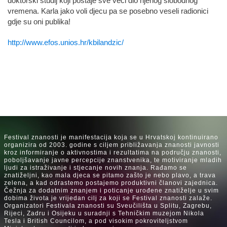
doktorski studij koji postaje sve veći dio njenog slobodnog
vremena. Karla jako voli djecu pa se posebno veseli radionici
gdje su oni publika!
http://www.efos.unios.hr/kbilandzic/
Festival znanosti je manifestacija koja se u Hrvatskoj kontinuirano
organizira od 2003. godine s ciljem približavanja znanosti javnosti
kroz informiranje o aktivnostima i rezultatima na području znanosti,
poboljšavanje javne percepcije znanstvenika, te motiviranje mladih
ljudi za istraživanje i stjecanje novih znanja. Rađamo se
znatiželjni, kao mala djeca se pitamo zašto je nebo plavo, a trava
zelena, a kad odrastemo postajemo produktivni članovi zajednica.
Čežnja za dodatnim znanjem i poticanje urođene znatiželje u svim
dobima života je vrijedan cilj za koji se Festival znanosti zalaže.
Organizatori Festivala znanosti su Sveučilišta u Splitu, Zagrebu,
Rijeci, Zadru i Osijeku u suradnji s Tehničkim muzejom Nikola
Tesla i British Councilom, a pod visokim pokroviteljstvom