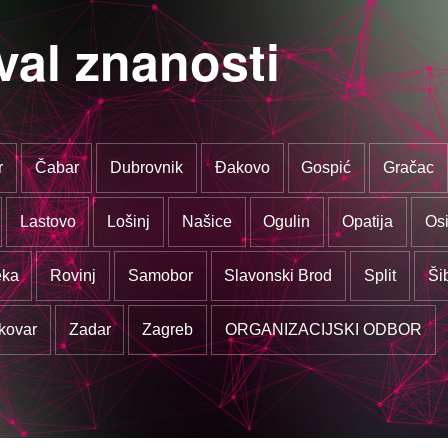
val znanosti
r
Čabar
Dubrovnik
Đakovo
Gospić
Gračac
Lastovo
Lošinj
Našice
Ogulin
Opatija
Osi
eka
Rovinj
Samobor
Slavonski Brod
Split
Ši
kovar
Zadar
Zagreb
ORGANIZACIJSKI ODBOR