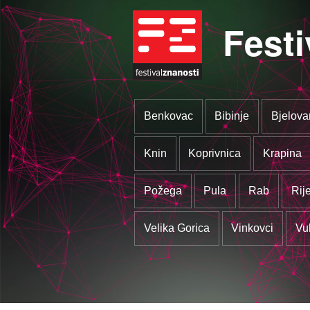
Festi
Benkovac
Bibinje
Bjelova
Knin
Koprivnica
Krapina
Požega
Pula
Rab
Rij
Velika Gorica
Vinkovci
Vu