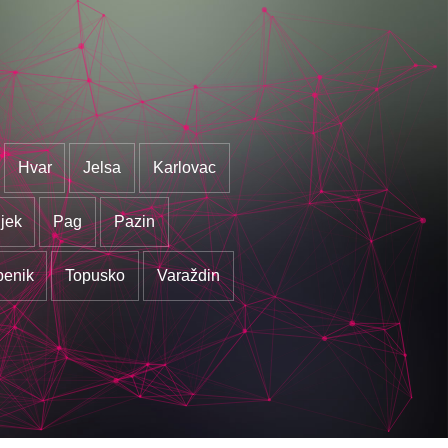
Hvar
Jelsa
Karlovac
jek
Pag
Pazin
benik
Topusko
Varaždin