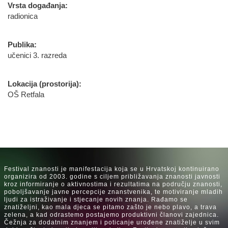
Vrsta događanja:
radionica
Publika:
učenici 3. razreda
Lokacija (prostorija):
OŠ Retfala
Festival znanosti je manifestacija koja se u Hrvatskoj kontinuirano
organizira od 2003. godine s ciljem približavanja znanosti javnosti
kroz informiranje o aktivnostima i rezultatima na području znanosti,
poboljšavanje javne percepcije znanstvenika, te motiviranje mladih
ljudi za istraživanje i stjecanje novih znanja. Rađamo se
znatiželjni, kao mala djeca se pitamo zašto je nebo plavo, a trava
zelena, a kad odrastemo postajemo produktivni članovi zajednica.
Čežnja za dodatnim znanjem i poticanje urođene znatiželje u svim