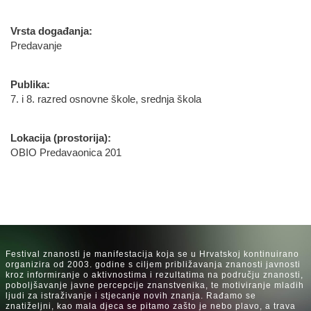
Vrsta događanja:
Predavanje
Publika:
7. i 8. razred osnovne škole, srednja škola
Lokacija (prostorija):
OBIO Predavaonica 201
Festival znanosti je manifestacija koja se u Hrvatskoj kontinuirano
organizira od 2003. godine s ciljem približavanja znanosti javnosti
kroz informiranje o aktivnostima i rezultatima na području znanosti,
poboljšavanje javne percepcije znanstvenika, te motiviranje mladih
ljudi za istraživanje i stjecanje novih znanja. Rađamo se
znatiželjni, kao mala djeca se pitamo zašto je nebo plavo, a trava