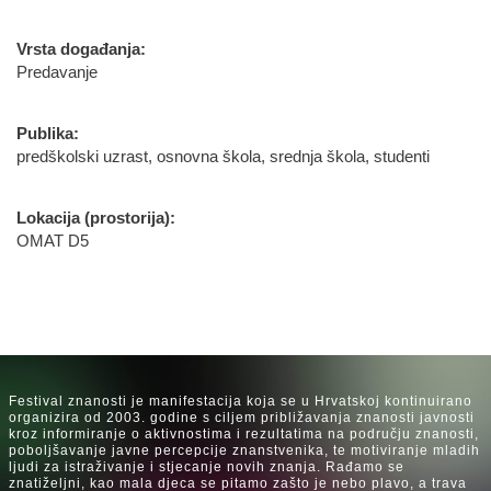
Vrsta događanja:
Predavanje
Publika:
predškolski uzrast, osnovna škola, srednja škola, studenti
Lokacija (prostorija):
OMAT D5
Festival znanosti je manifestacija koja se u Hrvatskoj kontinuirano
organizira od 2003. godine s ciljem približavanja znanosti javnosti
kroz informiranje o aktivnostima i rezultatima na području znanosti,
poboljšavanje javne percepcije znanstvenika, te motiviranje mladih
ljudi za istraživanje i stjecanje novih znanja. Rađamo se
znatiželjni, kao mala djeca se pitamo zašto je nebo plavo, a trava