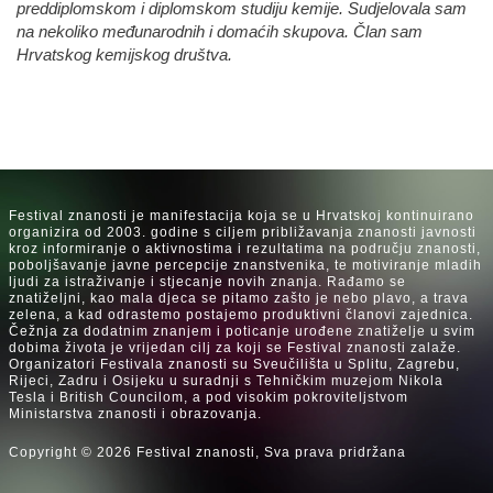
preddiplomskom i diplomskom studiju kemije. Sudjelovala sam
na nekoliko međunarodnih i domaćih skupova. Član sam
Hrvatskog kemijskog društva.
Festival znanosti je manifestacija koja se u Hrvatskoj kontinuirano
organizira od 2003. godine s ciljem približavanja znanosti javnosti
kroz informiranje o aktivnostima i rezultatima na području znanosti,
poboljšavanje javne percepcije znanstvenika, te motiviranje mladih
ljudi za istraživanje i stjecanje novih znanja. Rađamo se
znatiželjni, kao mala djeca se pitamo zašto je nebo plavo, a trava
zelena, a kad odrastemo postajemo produktivni članovi zajednica.
Čežnja za dodatnim znanjem i poticanje urođene znatiželje u svim
dobima života je vrijedan cilj za koji se Festival znanosti zalaže.
Organizatori Festivala znanosti su Sveučilišta u Splitu, Zagrebu,
Rijeci, Zadru i Osijeku u suradnji s Tehničkim muzejom Nikola
Tesla i British Councilom, a pod visokim pokroviteljstvom
Ministarstva znanosti i obrazovanja.
Copyright © 2026 Festival znanosti, Sva prava pridržana