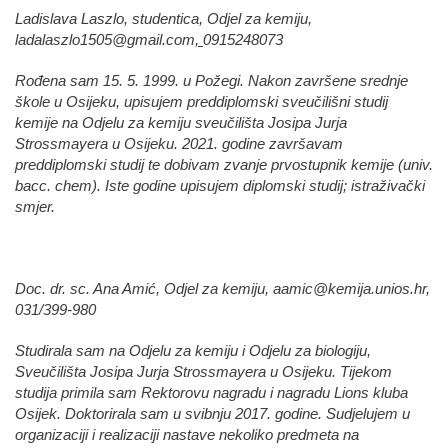
Ladislava Laszlo, studentica, Odjel za kemiju,
ladalaszlo1505@gmail.com
,
0915248073
Rođena sam 15. 5. 1999. u Požegi. Nakon završene srednje
škole u Osijeku, upisujem preddiplomski sveučilišni studij
kemije na Odjelu za kemiju sveučilišta Josipa Jurja
Strossmayera u Osijeku. 2021. godine završavam
preddiplomski studij te dobivam zvanje prvostupnik kemije (univ.
bacc. chem). Iste godine upisujem diplomski studij; istraživački
smjer.
Doc. dr. sc. Ana Amić, Odjel za kemiju,
aamic@kemija.unios.hr
,
031/399-980
Studirala sam na Odjelu za kemiju i Odjelu za biologiju,
Sveučilišta Josipa Jurja Strossmayera u Osijeku. Tijekom
studija primila sam Rektorovu nagradu i nagradu Lions kluba
Osijek. Doktorirala sam u svibnju 2017. godine. Sudjelujem u
organizaciji i realizaciji nastave nekoliko predmeta na