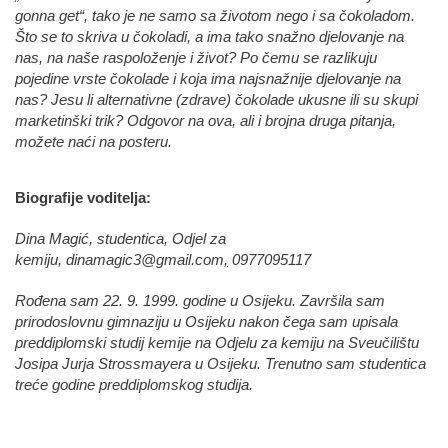
gonna get“, tako je ne samo sa životom nego i sa čokoladom.
Što se to skriva u čokoladi, a ima tako snažno djelovanje na
nas, na naše raspoloženje i život? Po čemu se razlikuju
pojedine vrste čokolade i koja ima najsnažnije djelovanje na
nas? Jesu li alternativne (zdrave) čokolade ukusne ili su skupi
marketinški trik? Odgovor na ova, ali i brojna druga pitanja,
možete naći na posteru.
Biografije voditelja:
Dina Magić, studentica, Odjel za
kemiju,
dinamagic3@gmail.com
,
0977095117
Rođena sam 22. 9. 1999. godine u Osijeku. Završila sam
prirodoslovnu gimnaziju u Osijeku nakon čega sam upisala
preddiplomski studij kemije na Odjelu za kemiju na Sveučilištu
Josipa Jurja Strossmayera u Osijeku. Trenutno sam studentica
treće godine preddiplomskog studija.