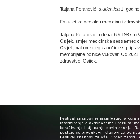
Tatjana Peranović,
studentica
1. godine
Fakultet za dentalnu medicinu i zdravs
Tatjana Peranović rođena 6.9.1987. u V
Osijek, smjer medicinska sestra/medici
Osijek, nakon kojeg započinje s priprav
memorijalne bolnice Vukovar. Od 2021. 
zdravstvo, Osijek.
Festival znanosti je manifestacija koja 
informiranje o aktivnostima i rezultatim
istraživanje i stjecanje novih znanja. 
postajemo produktivni članovi zajednica
Festival znanosti zalaže. Organizatori F