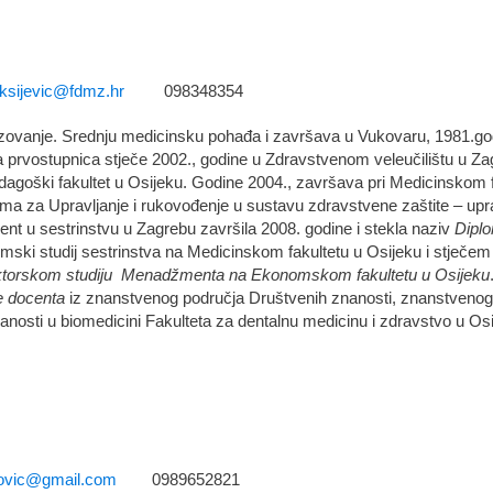
eksijevic@fdmz.hr
098348354
azovanje. Srednju medicinsku pohađa i završava u Vukovaru, 1981.god
a prvostupnica stječe 2002., godine u Zdravstvenom veleučilištu u Zag
agoški fakultet u Osijeku. Godine 2004., završava pri Medicinskom
loma za Upravljanje i rukovođenje u sustavu zdravstvene zaštite – upra
ment u sestrinstvu u Zagrebu završila 2008. godine i stekla naziv
Diplo
omski studij sestrinstva na Medicinskom fakultetu u Osijeku i stječe
ktorskom studiju Menadžmenta na Ekonomskom fakultetu u Osijeku
e docenta
iz znanstvenog područja Društvenih znanosti, znanstvenog 
anosti u biomedicini Fakulteta za dentalnu medicinu i zdravstvo u Os
novic@gmail.com
0989652821