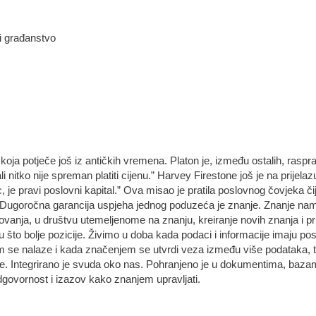
 i građanstvo
koja potječe još iz antičkih vremena. Platon je, između ostalih, raspra
ali nitko nije spreman platiti cijenu.” Harvey Firestone još je na prijela
, je pravi poslovni kapital.” Ova misao je pratila poslovnog čovjeka č
ina. Dugoročna garancija uspjeha jednog poduzeća je znanje. Znanje n
vanja, u društvu utemeljenome na znanju, kreiranje novih znanja i pr
u što bolje pozicije. Živimo u doba kada podaci i informacije imaju po
 se nalaze i kada značenjem se utvrdi veza između više podataka, ta
znanje. Integrirano je svuda oko nas. Pohranjeno je u dokumentima, b
odgovornost i izazov kako znanjem upravljati.