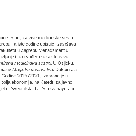
ine. Studij za više medicinske sestre
rebu, a iste godine upisuje i završava
 fakultetu u Zagrebu Menadžment u
vljanje i rukovođenje u sestrinstvu.
mirana medicinska sestra
. U Osijeku,
m naziv
Magistra sestrinstva
. Doktorirala
. Godine 2019./2020., izabrana je u
polja ekonomija, na Katedri za javno
ijeku, Sveučilišta J.J. Strossmayera u