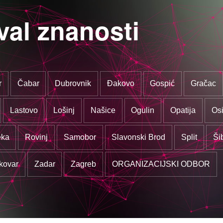
val znanosti
r
Čabar
Dubrovnik
Đakovo
Gospić
Gračac
Lastovo
Lošinj
Našice
Ogulin
Opatija
Osi
eka
Rovinj
Samobor
Slavonski Brod
Split
Ši
kovar
Zadar
Zagreb
ORGANIZACIJSKI ODBOR