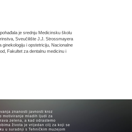
 pohađala je srednju Medicinsku školu
rinstva, Sveučilište J.J. Strossmayera
ginekologiju i opstetriciju, Nacionalne
d, Fakultet za dentalnu medicinu i
avanja znanosti javnosti kroz
e motiviranje mladih ljudi za
 trava zelena, a kad odrastemo
ima života je vrijedan cilj za koji se
ijeku u suradnji s Tehničkim muzejom