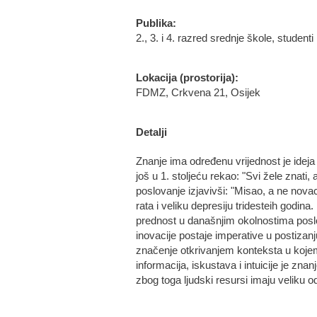
Publika:
2., 3. i 4. razred srednje škole, studenti
Lokacija (prostorija):
FDMZ, Crkvena 21, Osijek
Detalji
Znanje ima određenu vrijednost je ideja 
još u 1. stoljeću rekao: "Svi žele znati, 
poslovanje izjavivši: "Misao, a ne novac
rata i veliku depresiju tridesteih god
prednost u današnjim okolnostima poslo
inovacije postaje imperative u postizanj
značenje otkrivanjem konteksta u kojem
informacija, iskustava i intuicije je 
zbog toga ljudski resursi imaju veliku 