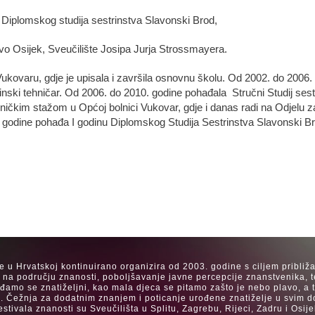
 Diplomskog studija sestrinstva Slavonski Brod,
tvo Osijek, Sveučilište Josipa Jurja Strossmayera.
ukovaru, gdje je upisala i završila osnovnu školu. Od 2002. do 2006.
nski tehničar. Od 2006. do 2010. godine pohađala Stručni Studij sest
ničkim stažom u Općoj bolnici Vukovar, gdje i danas radi na Odjelu za 
godine pohađa I godinu Diplomskog Studija Sestrinstva Slavonski Bro
se u Hrvatskoj kontinuirano organizira od 2003. godine s ciljem približ
a na području znanosti, poboljšavanje javne percepcije znanstvenika, t
Rađamo se znatiželjni, kao mala djeca se pitamo zašto je nebo plavo, a
. Čežnja za dodatnim znanjem i poticanje urođene znatiželje u svim dob
estivala znanosti su Sveučilišta u Splitu, Zagrebu, Rijeci, Zadru i Os