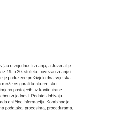
vljao o vrijednosti znanja, a Juvenal je
zu iz 19. u 20. stoljeće povezao znanje i
ije je poduzeće preživjelo dva svjetska
am može osigurati konkurentsku
imjena postojećih uz kontinuirane
sebnu vrijednost. Podatci dobivaju
da oni čine informaciju. Kombinacija
azama podataka, procesima, procedurama,