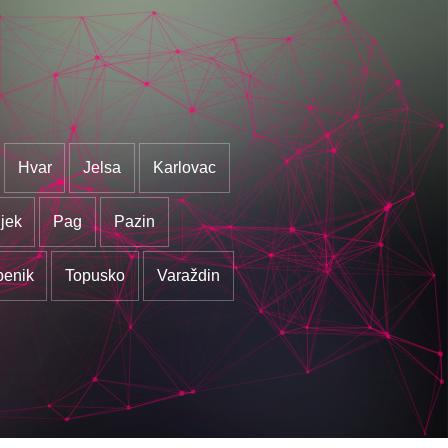
Hvar
Jelsa
Karlovac
jek
Pag
Pazin
benik
Topusko
Varaždin