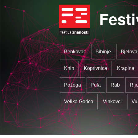
Festi
Benkovac
Bibinje
Bjelova
Knin
Koprivnica
Krapina
Požega
Pula
Rab
Rij
Velika Gorica
Vinkovci
Vu