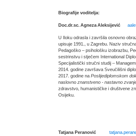
Biografije voditelja:
Doc.dr.sc. Agneza Aleksijević
aal
U Iloku odrasla i završila osnovno obr
upisuje 1991., u Zagrebu. Naziv stručn
Pedagoško – psihološku izobrazbu, Ped
sestrinstvu i stječem International Dip
Specijalistički stručni studij – Manage
2014. godine završava Sveučilišni dipl
2017. godine na
Poslijediplomskom do
naslovno
znanstveno - nastavno zvanj
zdravstvo, humanističke i društvene zn
Osijeku.
Tatjana Peranović
tatjana.pera