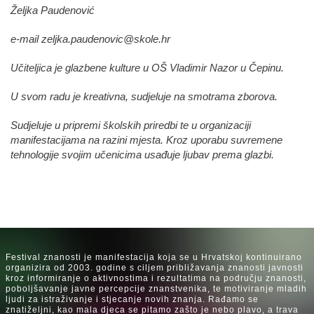
Željka Paudenović
e-mail
zeljka.paudenovic@skole.hr
Učiteljica je glazbene kulture u OŠ Vladimir Nazor u Čepinu.
U svom radu je kreativna, sudjeluje na smotrama zborova.
Sudjeluje u pripremi školskih priredbi te u organizaciji
manifestacijama na razini mjesta. Kroz uporabu suvremene
tehnologije svojim učenicima usađuje ljubav prema glazbi.
Festival znanosti je manifestacija koja se u Hrvatskoj kontinuirano
organizira od 2003. godine s ciljem približavanja znanosti javnosti
kroz informiranje o aktivnostima i rezultatima na području znanosti,
poboljšavanje javne percepcije znanstvenika, te motiviranje mladih
ljudi za istraživanje i stjecanje novih znanja. Rađamo se
znatiželjni, kao mala djeca se pitamo zašto je nebo plavo, a trava