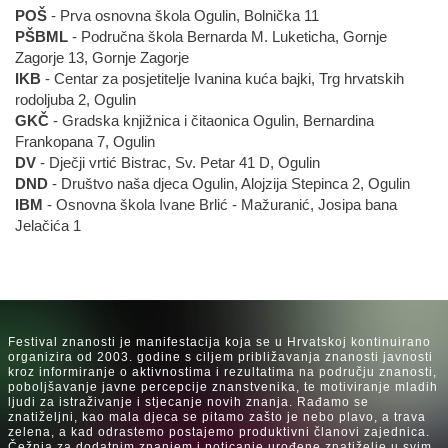
POŠ
- Prva osnovna škola Ogulin, Bolnička 11
PŠBML
- Područna škola Bernarda M. Luketicha, Gornje
Zagorje 13, Gornje Zagorje
IKB
- Centar za posjetitelje Ivanina kuća bajki, Trg hrvatskih
rodoljuba 2, Ogulin
GKČ
- Gradska knjižnica i čitaonica Ogulin, Bernardina
Frankopana 7, Ogulin
DV
- Dječji vrtić Bistrac, Sv. Petar 41 D, Ogulin
DND
- Društvo naša djeca Ogulin, Alojzija Stepinca 2, Ogulin
IBM
- Osnovna škola Ivane Brlić - Mažuranić, Josipa bana
Jelačića 1
Festival znanosti je manifestacija koja se u Hrvatskoj kontinuirano
organizira od 2003. godine s ciljem približavanja znanosti javnosti
kroz informiranje o aktivnostima i rezultatima na području znanosti,
poboljšavanje javne percepcije znanstvenika, te motiviranje mladih
ljudi za istraživanje i stjecanje novih znanja. Rađamo se
znatiželjni, kao mala djeca se pitamo zašto je nebo plavo, a trava
zelena, a kad odrastemo postajemo produktivni članovi zajednica.
Čežnja za dodatnim znanjem i poticanje urođene znatiželje u svim