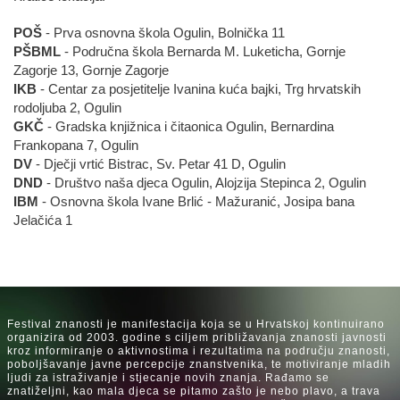
POŠ
- Prva osnovna škola Ogulin, Bolnička 11
PŠBML
- Područna škola Bernarda M. Luketicha, Gornje
Zagorje 13, Gornje Zagorje
IKB
- Centar za posjetitelje Ivanina kuća bajki, Trg hrvatskih
rodoljuba 2, Ogulin
GKČ
- Gradska knjižnica i čitaonica Ogulin, Bernardina
Frankopana 7, Ogulin
DV
- Dječji vrtić Bistrac, Sv. Petar 41 D, Ogulin
DND
- Društvo naša djeca Ogulin, Alojzija Stepinca 2, Ogulin
IBM
- Osnovna škola Ivane Brlić - Mažuranić, Josipa bana
Jelačića 1
Festival znanosti je manifestacija koja se u Hrvatskoj kontinuirano
organizira od 2003. godine s ciljem približavanja znanosti javnosti
kroz informiranje o aktivnostima i rezultatima na području znanosti,
poboljšavanje javne percepcije znanstvenika, te motiviranje mladih
ljudi za istraživanje i stjecanje novih znanja. Rađamo se
znatiželjni, kao mala djeca se pitamo zašto je nebo plavo, a trava