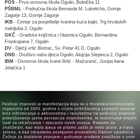
POŠ
- Prva osnovna škola Ogulin, Bolnička 11
PŠBML
- Područna škola Bernarda M. Luketicha, Gornje
Zagorje 13, Gornje Zagorje
IKB
- Centar za posjetitelje Ivanina kuća bajki, Trg hrvatskih
rodoljuba 2, Ogulin
GKČ
- Gradska knjižnica i čitaonica Ogulin, Bernardina
Frankopana 7, Ogulin
DV
- Dječji vrtić Bistrac, Sv. Petar 41 D, Ogulin
DND
- Društvo naša djeca Ogulin, Alojzija Stepinca 2, Ogulin
IBM
- Osnovna škola Ivane Brlić - Mažuranić, Josipa bana
Jelačića 1
Festival znanosti je manifestacija koja se u Hrvatskoj kontinuirano
organizira od 2003. godine s ciljem približavanja znanosti javnosti
kroz informiranje o aktivnostima i rezultatima na području znanosti,
poboljšavanje javne percepcije znanstvenika, te motiviranje mladih
ljudi za istraživanje i stjecanje novih znanja. Rađamo se
znatiželjni, kao mala djeca se pitamo zašto je nebo plavo, a trava
zelena, a kad odrastemo postajemo produktivni članovi zajednica.
Čežnja za dodatnim znanjem i poticanje urođene znatiželje u svim