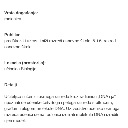
Vrsta događanja:
radionica
Publika:
predškolski uzrast i niži razredi osnovne škole, 5. i 6. razred
osnovne škole
Lokacija (prostorija):
učionica Biologije
Detalji
Učiteljica i učenici osmoga razreda kroz radionicu „DNA i ja“
upoznati će učenike četvrtoga i petoga razreda s otkrićem,
građom i ulogom molekule DNA. Uz vodstvo učenika osmoga
razreda učenici će na radionici izolirati molekulu DNA i izraditi
njen model.