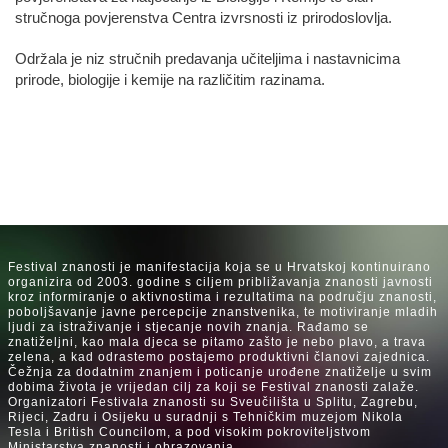
stručnoga povjerenstva Centra izvrsnosti iz prirodoslovlja.
Održala je niz stručnih predavanja učiteljima i nastavnicima
prirode, biologije i kemije na različitim razinama.
Festival znanosti je manifestacija koja se u Hrvatskoj kontinuirano
organizira od 2003. godine s ciljem približavanja znanosti javnosti
kroz informiranje o aktivnostima i rezultatima na području znanosti,
poboljšavanje javne percepcije znanstvenika, te motiviranje mladih
ljudi za istraživanje i stjecanje novih znanja. Rađamo se
znatiželjni, kao mala djeca se pitamo zašto je nebo plavo, a trava
zelena, a kad odrastemo postajemo produktivni članovi zajednica.
Čežnja za dodatnim znanjem i poticanje urođene znatiželje u svim
dobima života je vrijedan cilj za koji se Festival znanosti zalaže.
Organizatori Festivala znanosti su Sveučilišta u Splitu, Zagrebu,
Rijeci, Zadru i Osijeku u suradnji s Tehničkim muzejom Nikola
Tesla i British Councilom, a pod visokim pokroviteljstvom
Ministarstva znanosti i obrazovanja.