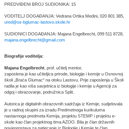
PREDVIĐENI BROJ SUDIONIKA: 15
VODITELJ DOGAĐANJA: Vedrana Ortika Medini, 020 801 385,
ured@os-bglumac-lastovo.skole.hr
SUDIONICI DOGAĐANJA: Majana Engelbrecht, 099 511 8728,
majana.engelbrecht@gmail.com
Biografije voditelja:
Majana Engelbrecht
, prof. učitelj mentor,
zaposlena je kao učiteljica prirode, biologije i kemije u Osnovnoj
školi „Braća Glumac“ na otoku Lastovu. Prije zaposlenja u Školi
radila je kao viša savjetnica iz biologije i kemije u Agenciji za
odgoj i obrazovanje, podružnica Split.
Autorica je digitalnih obrazovnih sadržaja iz Kemije, sudjelovala
je u radnoj skupini za izradu Predmetnoga kurikuluma
nastavnoga predmeta Kemija, projektu STEMP i projektu e-
skole kao član projektnog tima AZOO. Bila je član državnih
povjerenstava za natjecanje iz Biologije i Kemije te član