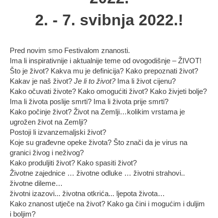
2. - 7. svibnja 2022.!
Pred novim smo Festivalom znanosti.
Ima li inspirativnije i aktualnije teme od ovogodišnje – ŽIVOT!
Što je život? Kakva mu je definicija? Kako prepoznati život?
Kakav je naš život?
Je li to život?
Ima li život cijenu?
Kako očuvati živote? Kako omogućiti život? Kako živjeti bolje?
Ima li života poslije smrti? Ima li života prije smrti?
Kako počinje život? Život na Zemlji…kolikim vrstama je
ugrožen život na Zemlji?
Postoji li izvanzemaljski život?
Koje su građevne opeke života? Što znači da je virus na
granici živog i neživog?
Kako produljiti život? Kako spasiti život?
Životne zajednice … životne odluke … životni strahovi..
životne dileme…
životni izazovi... životna otkrića... ljepota života…
Kako znanost utječe na život? Kako ga čini i mogućim i duljim
i boljim?