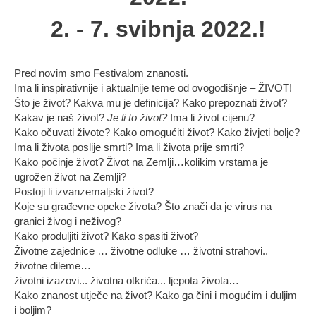
2. - 7. svibnja 2022.!
Pred novim smo Festivalom znanosti.
Ima li inspirativnije i aktualnije teme od ovogodišnje – ŽIVOT!
Što je život? Kakva mu je definicija? Kako prepoznati život?
Kakav je naš život?
Je li to život?
Ima li život cijenu?
Kako očuvati živote? Kako omogućiti život? Kako živjeti bolje?
Ima li života poslije smrti? Ima li života prije smrti?
Kako počinje život? Život na Zemlji…kolikim vrstama je
ugrožen život na Zemlji?
Postoji li izvanzemaljski život?
Koje su građevne opeke života? Što znači da je virus na
granici živog i neživog?
Kako produljiti život? Kako spasiti život?
Životne zajednice … životne odluke … životni strahovi..
životne dileme…
životni izazovi... životna otkrića... ljepota života…
Kako znanost utječe na život? Kako ga čini i mogućim i duljim
i boljim?