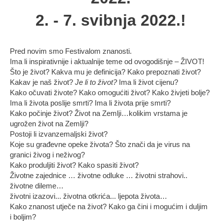
2. - 7. svibnja 2022.!
Pred novim smo Festivalom znanosti.
Ima li inspirativnije i aktualnije teme od ovogodišnje – ŽIVOT!
Što je život? Kakva mu je definicija? Kako prepoznati život?
Kakav je naš život?
Je li to život?
Ima li život cijenu?
Kako očuvati živote? Kako omogućiti život? Kako živjeti bolje?
Ima li života poslije smrti? Ima li života prije smrti?
Kako počinje život? Život na Zemlji…kolikim vrstama je
ugrožen život na Zemlji?
Postoji li izvanzemaljski život?
Koje su građevne opeke života? Što znači da je virus na
granici živog i neživog?
Kako produljiti život? Kako spasiti život?
Životne zajednice … životne odluke … životni strahovi..
životne dileme…
životni izazovi... životna otkrića... ljepota života…
Kako znanost utječe na život? Kako ga čini i mogućim i duljim
i boljim?