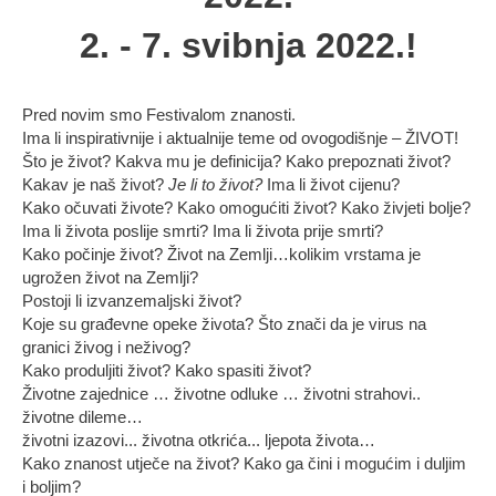
2. - 7. svibnja 2022.!
Pred novim smo Festivalom znanosti.
Ima li inspirativnije i aktualnije teme od ovogodišnje – ŽIVOT!
Što je život? Kakva mu je definicija? Kako prepoznati život?
Kakav je naš život?
Je li to život?
Ima li život cijenu?
Kako očuvati živote? Kako omogućiti život? Kako živjeti bolje?
Ima li života poslije smrti? Ima li života prije smrti?
Kako počinje život? Život na Zemlji…kolikim vrstama je
ugrožen život na Zemlji?
Postoji li izvanzemaljski život?
Koje su građevne opeke života? Što znači da je virus na
granici živog i neživog?
Kako produljiti život? Kako spasiti život?
Životne zajednice … životne odluke … životni strahovi..
životne dileme…
životni izazovi... životna otkrića... ljepota života…
Kako znanost utječe na život? Kako ga čini i mogućim i duljim
i boljim?