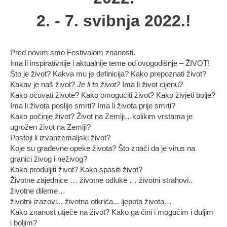
2. - 7. svibnja 2022.!
Pred novim smo Festivalom znanosti.
Ima li inspirativnije i aktualnije teme od ovogodišnje – ŽIVOT!
Što je život? Kakva mu je definicija? Kako prepoznati život?
Kakav je naš život?
Je li to život?
Ima li život cijenu?
Kako očuvati živote? Kako omogućiti život? Kako živjeti bolje?
Ima li života poslije smrti? Ima li života prije smrti?
Kako počinje život? Život na Zemlji…kolikim vrstama je
ugrožen život na Zemlji?
Postoji li izvanzemaljski život?
Koje su građevne opeke života? Što znači da je virus na
granici živog i neživog?
Kako produljiti život? Kako spasiti život?
Životne zajednice … životne odluke … životni strahovi..
životne dileme…
životni izazovi... životna otkrića... ljepota života…
Kako znanost utječe na život? Kako ga čini i mogućim i duljim
i boljim?