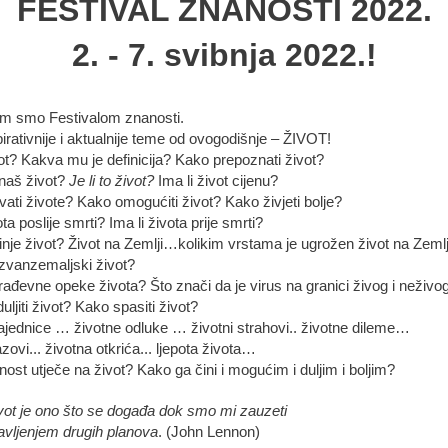
FESTIVAL ZNANOSTI 2022.
2. - 7. svibnja 2022.!
im smo Festivalom znanosti.
pirativnije i aktualnije teme od ovogodišnje – ŽIVOT!
vot? Kakva mu je definicija? Kako prepoznati život?
naš život?
Je li to život?
Ima li život cijenu?
ati živote? Kako omogućiti život? Kako živjeti bolje?
ota poslije smrti? Ima li života prije smrti?
nje život? Život na Zemlji…kolikim vrstama je ugrožen život na Zemlj
 izvanzemaljski život?
rađevne opeke života? Što znači da je virus na granici živog i neživo
ljiti život? Kako spasiti život?
ajednice … životne odluke … životni strahovi.. životne dileme…
azovi... životna otkrića... ljepota života…
ost utječe na život? Kako ga čini i mogućim i duljim i boljim?
vot je ono što se događa dok smo mi zauzeti
avljenjem drugih planova
. (John Lennon)