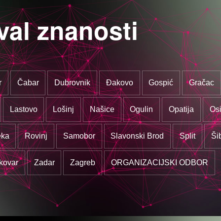
val znanosti
r
Čabar
Dubrovnik
Đakovo
Gospić
Gračac
Lastovo
Lošinj
Našice
Ogulin
Opatija
Osi
eka
Rovinj
Samobor
Slavonski Brod
Split
Ši
kovar
Zadar
Zagreb
ORGANIZACIJSKI ODBOR