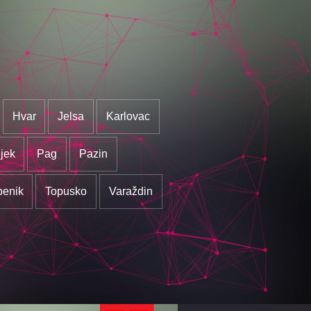
Hvar
Jelsa
Karlovac
jek
Pag
Pazin
benik
Topusko
Varaždin