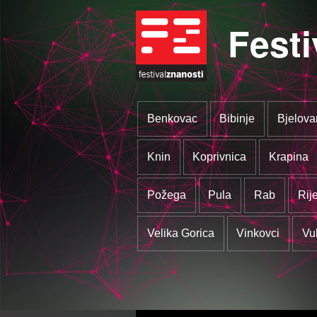
Festi
Benkovac
Bibinje
Bjelova
Knin
Koprivnica
Krapina
Požega
Pula
Rab
Rij
Velika Gorica
Vinkovci
Vu