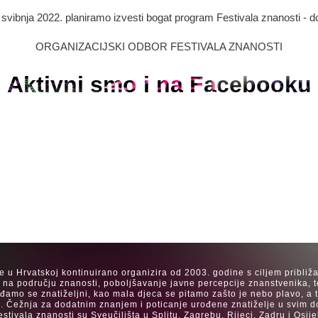
. svibnja 2022. planiramo izvesti bogat program Festivala znanosti - d
ORGANIZACIJSKI ODBOR FESTIVALA ZNANOSTI
Aktivni smo i na Facebooku
se u Hrvatskoj kontinuirano organizira od 2003. godine s ciljem približ
a na području znanosti, poboljšavanje javne percepcije znanstvenika, t
Rađamo se znatiželjni, kao mala djeca se pitamo zašto je nebo plavo, a
. Čežnja za dodatnim znanjem i poticanje urođene znatiželje u svim dob
estivala znanosti su Sveučilišta u Splitu, Zagrebu, Rijeci, Zadru i Os