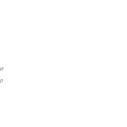
i?
g?