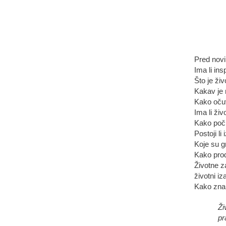
Pred nov
Ima li ins
Što je ži
Kakav je 
Kako očuv
Ima li živ
Kako poči
Postoji li
Koje su g
Kako produ
Životne z
životni iz
Kako znan
Ži
pr