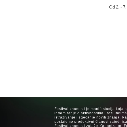
Od 2. - 7
Festival znanosti je manifestacija koja 
informiranje o aktivnostima i rezultatim
istraživanje i stjecanje novih znanja. 
postajemo produktivni članovi zajednica
Festival znanosti zalaže. Organizatori F