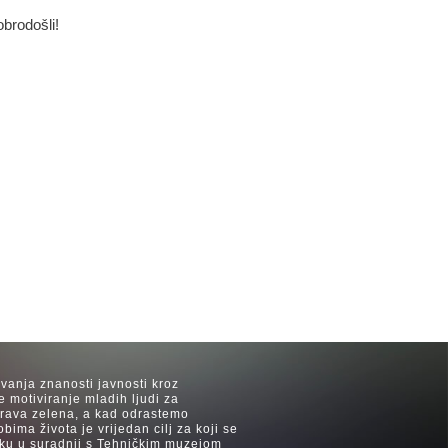
obrodošli!
avanja znanosti javnosti kroz
e motiviranje mladih ljudi za
 trava zelena, a kad odrastemo
ima života je vrijedan cilj za koji se
ijeku u suradnji s Tehničkim muzejom