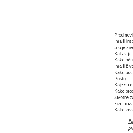
Pred nov
Ima li ins
Što je ži
Kakav je 
Kako očuv
Ima li živ
Kako poči
Postoji li
Koje su g
Kako produ
Životne z
životni iz
Kako znan
Ži
pr