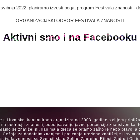
. svibnja 2022. planiramo izvesti bogat program Festivala znanosti - d
ORGANIZACIJSKI ODBOR FESTIVALA ZNANOSTI
Aktivni smo i na Facebooku
se u Hrvatskoj kontinuirano organizira od 2003. godine s ciljem približ
a na području znanosti, poboljšavanje javne percepcije znanstvenika, t
Rađamo se znatiželjni, kao mala djeca se pitamo zašto je nebo plavo, a
. Čežnja za dodatnim znanjem i poticanje urođene znatiželje u svim dob
estivala znanosti su Sveučilišta u Splitu, Zagrebu, Rijeci, Zadru i Os