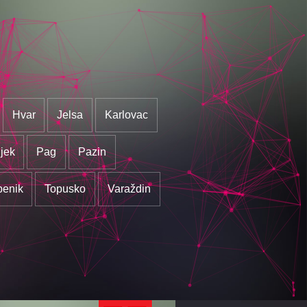
Hvar
Jelsa
Karlovac
jek
Pag
Pazin
benik
Topusko
Varaždin