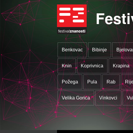
Festi
Benkovac
Bibinje
Bjelova
Knin
Koprivnica
Krapina
Požega
Pula
Rab
Rij
Velika Gorica
Vinkovci
Vu