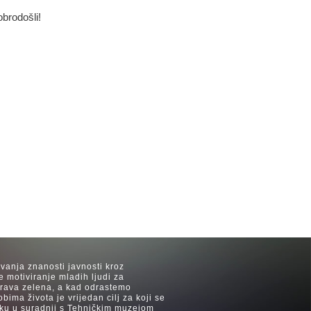
obrodošli!
avanja znanosti javnosti kroz
e motiviranje mladih ljudi za
 trava zelena, a kad odrastemo
ima života je vrijedan cilj za koji se
ijeku u suradnji s Tehničkim muzejom