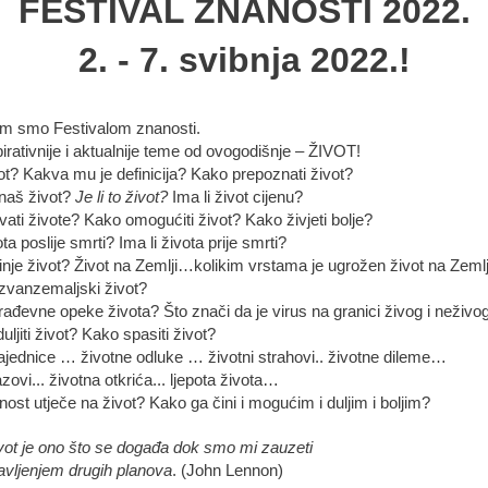
FESTIVAL ZNANOSTI 2022.
2. - 7. svibnja 2022.!
im smo Festivalom znanosti.
pirativnije i aktualnije teme od ovogodišnje – ŽIVOT!
vot? Kakva mu je definicija? Kako prepoznati život?
naš život?
Je li to život?
Ima li život cijenu?
ati živote? Kako omogućiti život? Kako živjeti bolje?
ota poslije smrti? Ima li života prije smrti?
nje život? Život na Zemlji…kolikim vrstama je ugrožen život na Zemlj
 izvanzemaljski život?
rađevne opeke života? Što znači da je virus na granici živog i neživo
ljiti život? Kako spasiti život?
ajednice … životne odluke … životni strahovi.. životne dileme…
azovi... životna otkrića... ljepota života…
ost utječe na život? Kako ga čini i mogućim i duljim i boljim?
vot je ono što se događa dok smo mi zauzeti
avljenjem drugih planova
. (John Lennon)