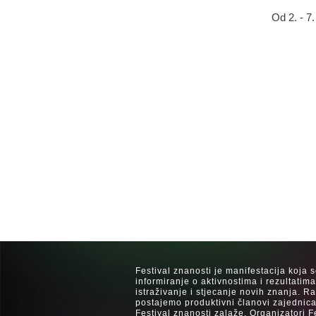
Od 2. - 7
Festival znanosti je manifestacija koja 
informiranje o aktivnostima i rezultatim
istraživanje i stjecanje novih znanja. 
postajemo produktivni članovi zajednica
Festival znanosti zalaže. Organizatori F