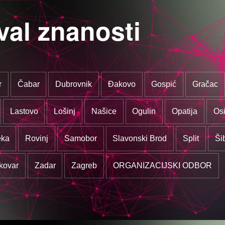
val znanosti
r
Čabar
Dubrovnik
Đakovo
Gospić
Gračac
Lastovo
Lošinj
Našice
Ogulin
Opatija
Osi
eka
Rovinj
Samobor
Slavonski Brod
Split
Ši
kovar
Zadar
Zagreb
ORGANIZACIJSKI ODBOR