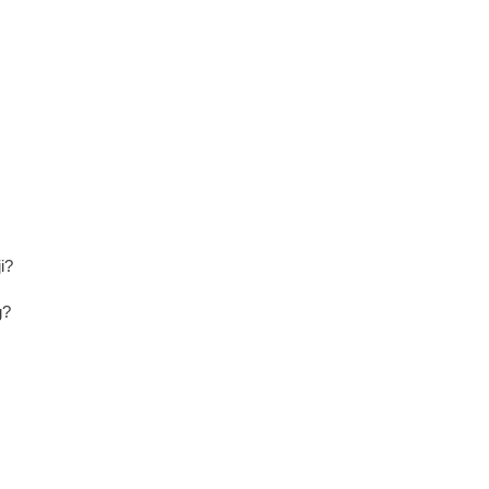
i?
g?