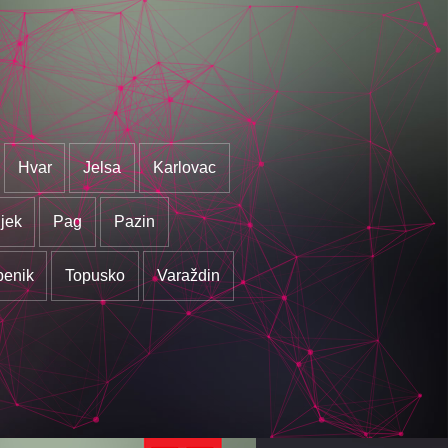
Hvar
Jelsa
Karlovac
jek
Pag
Pazin
benik
Topusko
Varaždin