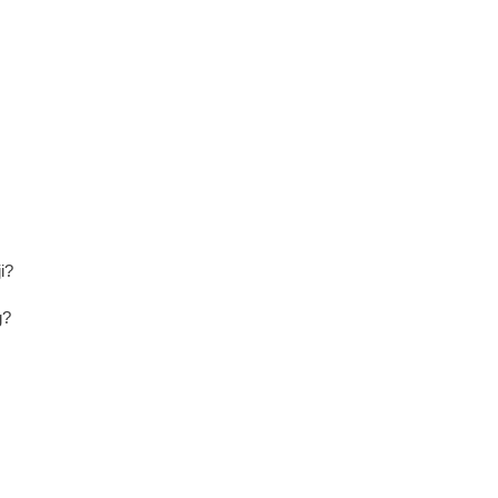
i?
g?