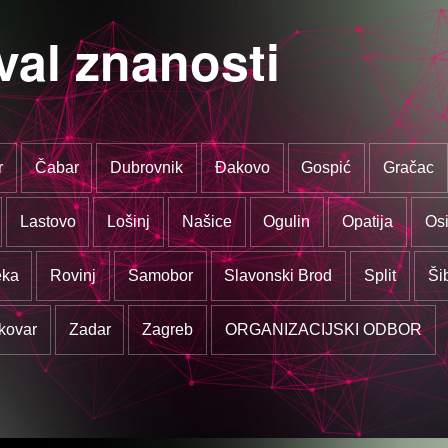
val znanosti
r
Čabar
Dubrovnik
Đakovo
Gospić
Gračac
Lastovo
Lošinj
Našice
Ogulin
Opatija
Osi
eka
Rovinj
Samobor
Slavonski Brod
Split
Ši
kovar
Zadar
Zagreb
ORGANIZACIJSKI ODBOR