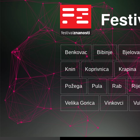
Festi
Benkovac
Bibinje
Bjelova
Knin
Koprivnica
Krapina
Požega
Pula
Rab
Rij
Velika Gorica
Vinkovci
Vu