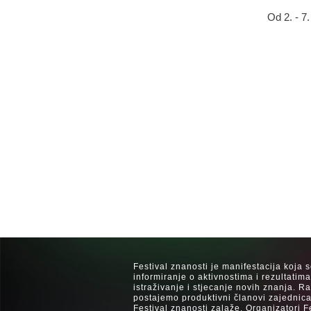
Od 2. - 7
Festival znanosti je manifestacija koja 
informiranje o aktivnostima i rezultatim
istraživanje i stjecanje novih znanja. 
postajemo produktivni članovi zajednica
Festival znanosti zalaže. Organizatori F