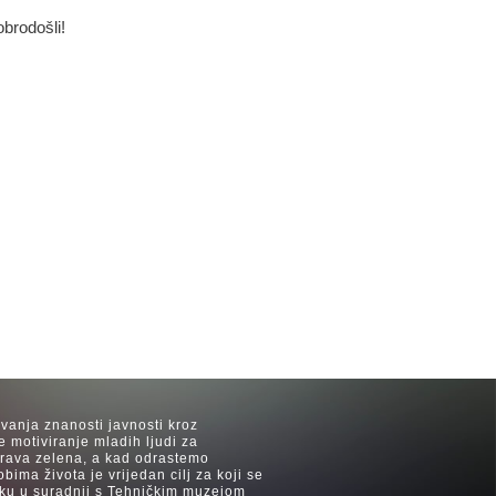
obrodošli!
avanja znanosti javnosti kroz
e motiviranje mladih ljudi za
 trava zelena, a kad odrastemo
ima života je vrijedan cilj za koji se
ijeku u suradnji s Tehničkim muzejom