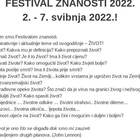
FESTIVAL ZNANOSTI 2022.
2. - 7. svibnja 2022.!
im smo Festivalom znanosti.
pirativnije i aktualnije teme od ovogodišnje – ŽIVOT!
vot? Kakva mu je definicija? Kako prepoznati život?
naš život?
Je li to život?
Ima li život cijenu?
ati živote? Kako omogućiti život? Kako živjeti bolje?
ota poslije smrti? Ima li života prije smrti?
nje život? Život na Zemlji…kolikim vrstama je ugrožen život na Zemlj
 izvanzemaljski život?
rađevne opeke života? Što znači da je virus na granici živog i neživo
ljiti život? Kako spasiti život?
ajednice … životne odluke … životni strahovi.. životne dileme…
azovi... životna otkrića... ljepota života…
ost utječe na život? Kako ga čini i mogućim i duljim i boljim?
vot je ono što se događa dok smo mi zauzeti
avljenjem drugih planova
. (John Lennon)