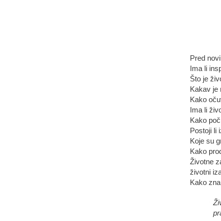
Pred nov
Ima li ins
Što je ži
Kakav je 
Kako očuv
Ima li živ
Kako poči
Postoji li
Koje su g
Kako produ
Životne z
životni iz
Kako znan
Ži
pr