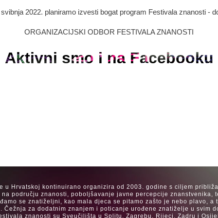
. svibnja 2022. planiramo izvesti bogat program Festivala znanosti - d
ORGANIZACIJSKI ODBOR FESTIVALA ZNANOSTI
Aktivni smo i na Facebooku
se u Hrvatskoj kontinuirano organizira od 2003. godine s ciljem približ
a na području znanosti, poboljšavanje javne percepcije znanstvenika, t
Rađamo se znatiželjni, kao mala djeca se pitamo zašto je nebo plavo, a
. Čežnja za dodatnim znanjem i poticanje urođene znatiželje u svim dob
estivala znanosti su Sveučilišta u Splitu, Zagrebu, Rijeci, Zadru i Os