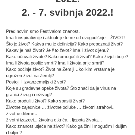
2. - 7. svibnja 2022.!
Pred novim smo Festivalom znanosti.
Ima li inspirativnije i aktualnije teme od ovogodišnje – ŽIVOT!
Što je život? Kakva mu je definicija? Kako prepoznati život?
Kakav je naš život?
Je li to život?
Ima li život cijenu?
Kako očuvati živote? Kako omogućiti život? Kako živjeti bolje?
Ima li života poslije smrti? Ima li života prije smrti?
Kako počinje život? Život na Zemlji…kolikim vrstama je
ugrožen život na Zemlji?
Postoji li izvanzemaljski život?
Koje su građevne opeke života? Što znači da je virus na
granici živog i neživog?
Kako produljiti život? Kako spasiti život?
Životne zajednice … životne odluke … životni strahovi..
životne dileme…
životni izazovi... životna otkrića... ljepota života…
Kako znanost utječe na život? Kako ga čini i mogućim i duljim
i boljim?