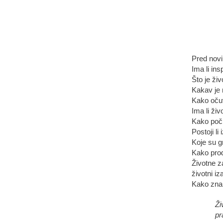
Pred nov
Ima li ins
Što je ži
Kakav je 
Kako očuv
Ima li živ
Kako poči
Postoji li
Koje su g
Kako produ
Životne z
životni iz
Kako znan
Ži
pr