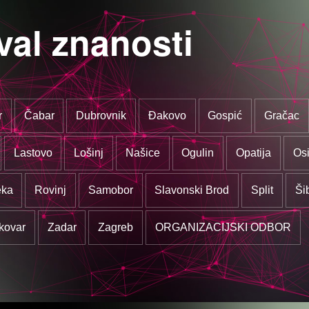
val znanosti
r
Čabar
Dubrovnik
Đakovo
Gospić
Gračac
Lastovo
Lošinj
Našice
Ogulin
Opatija
Osi
eka
Rovinj
Samobor
Slavonski Brod
Split
Ši
kovar
Zadar
Zagreb
ORGANIZACIJSKI ODBOR