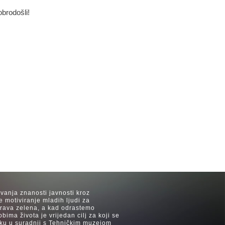
obrodošli!
avanja znanosti javnosti kroz
e motiviranje mladih ljudi za
 trava zelena, a kad odrastemo
ima života je vrijedan cilj za koji se
ijeku u suradnji s Tehničkim muzejom