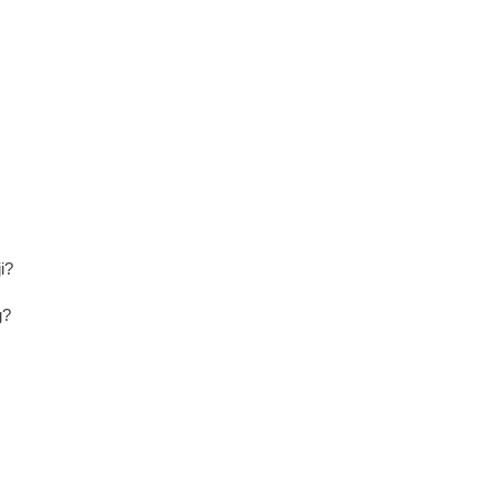
i?
g?