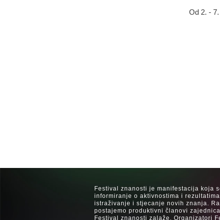
Od 2. - 7
Festival znanosti je manifestacija koja 
informiranje o aktivnostima i rezultatim
istraživanje i stjecanje novih znanja. 
postajemo produktivni članovi zajednica
Festival znanosti zalaže. Organizatori F