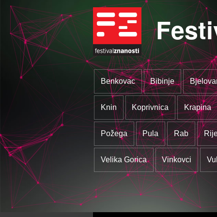
Festi
Benkovac
Bibinje
Bjelova
Knin
Koprivnica
Krapina
Požega
Pula
Rab
Rij
Velika Gorica
Vinkovci
Vu