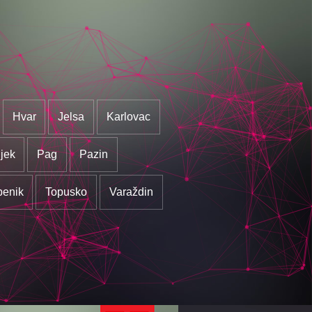
Hvar
Jelsa
Karlovac
jek
Pag
Pazin
benik
Topusko
Varaždin