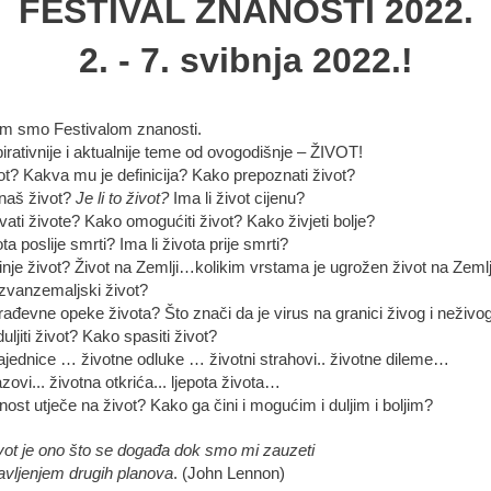
FESTIVAL ZNANOSTI 2022.
2. - 7. svibnja 2022.!
im smo Festivalom znanosti.
pirativnije i aktualnije teme od ovogodišnje – ŽIVOT!
vot? Kakva mu je definicija? Kako prepoznati život?
naš život?
Je li to život?
Ima li život cijenu?
ati živote? Kako omogućiti život? Kako živjeti bolje?
ota poslije smrti? Ima li života prije smrti?
nje život? Život na Zemlji…kolikim vrstama je ugrožen život na Zemlj
 izvanzemaljski život?
rađevne opeke života? Što znači da je virus na granici živog i neživo
ljiti život? Kako spasiti život?
ajednice … životne odluke … životni strahovi.. životne dileme…
azovi... životna otkrića... ljepota života…
ost utječe na život? Kako ga čini i mogućim i duljim i boljim?
vot je ono što se događa dok smo mi zauzeti
avljenjem drugih planova
. (John Lennon)