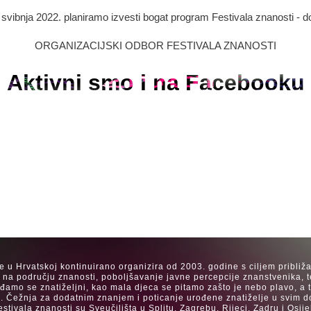
. svibnja 2022. planiramo izvesti bogat program Festivala znanosti - d
ORGANIZACIJSKI ODBOR FESTIVALA ZNANOSTI
Aktivni smo i na Facebooku
se u Hrvatskoj kontinuirano organizira od 2003. godine s ciljem približ
a na području znanosti, poboljšavanje javne percepcije znanstvenika, t
Rađamo se znatiželjni, kao mala djeca se pitamo zašto je nebo plavo, a
. Čežnja za dodatnim znanjem i poticanje urođene znatiželje u svim dob
estivala znanosti su Sveučilišta u Splitu, Zagrebu, Rijeci, Zadru i Os