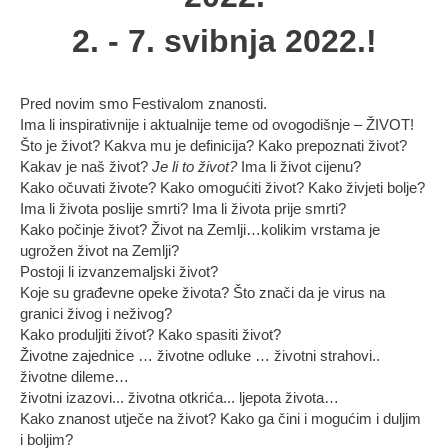
2. - 7. svibnja 2022.!
Pred novim smo Festivalom znanosti.
Ima li inspirativnije i aktualnije teme od ovogodišnje – ŽIVOT!
Što je život? Kakva mu je definicija? Kako prepoznati život?
Kakav je naš život?
Je li to život?
Ima li život cijenu?
Kako očuvati živote? Kako omogućiti život? Kako živjeti bolje?
Ima li života poslije smrti? Ima li života prije smrti?
Kako počinje život? Život na Zemlji…kolikim vrstama je
ugrožen život na Zemlji?
Postoji li izvanzemaljski život?
Koje su građevne opeke života? Što znači da je virus na
granici živog i neživog?
Kako produljiti život? Kako spasiti život?
Životne zajednice … životne odluke … životni strahovi..
životne dileme…
životni izazovi... životna otkrića... ljepota života…
Kako znanost utječe na život? Kako ga čini i mogućim i duljim
i boljim?