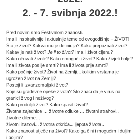
2. - 7. svibnja 2022.!
Pred novim smo Festivalom znanosti.
Ima li inspirativnije i aktualnije teme od ovogodišnje – ŽIVOT!
Što je život? Kakva mu je definicija? Kako prepoznati život?
Kakav je naš život?
Je li to život?
Ima li život cijenu?
Kako očuvati živote? Kako omogućiti život? Kako živjeti bolje?
Ima li života poslije smrti? Ima li života prije smrti?
Kako počinje život? Život na Zemlji…kolikim vrstama je
ugrožen život na Zemlji?
Postoji li izvanzemaljski život?
Koje su građevne opeke života? Što znači da je virus na
granici živog i neživog?
Kako produljiti život? Kako spasiti život?
Životne zajednice … životne odluke … životni strahovi..
životne dileme…
životni izazovi... životna otkrića... ljepota života…
Kako znanost utječe na život? Kako ga čini i mogućim i duljim
i boljim?