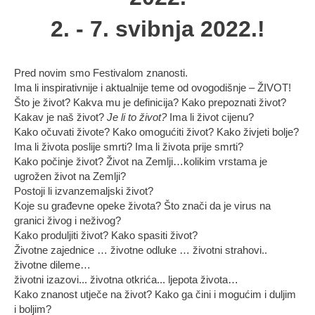
2. - 7. svibnja 2022.!
Pred novim smo Festivalom znanosti.
Ima li inspirativnije i aktualnije teme od ovogodišnje – ŽIVOT!
Što je život? Kakva mu je definicija? Kako prepoznati život?
Kakav je naš život?
Je li to život?
Ima li život cijenu?
Kako očuvati živote? Kako omogućiti život? Kako živjeti bolje?
Ima li života poslije smrti? Ima li života prije smrti?
Kako počinje život? Život na Zemlji…kolikim vrstama je
ugrožen život na Zemlji?
Postoji li izvanzemaljski život?
Koje su građevne opeke života? Što znači da je virus na
granici živog i neživog?
Kako produljiti život? Kako spasiti život?
Životne zajednice … životne odluke … životni strahovi..
životne dileme…
životni izazovi... životna otkrića... ljepota života…
Kako znanost utječe na život? Kako ga čini i mogućim i duljim
i boljim?