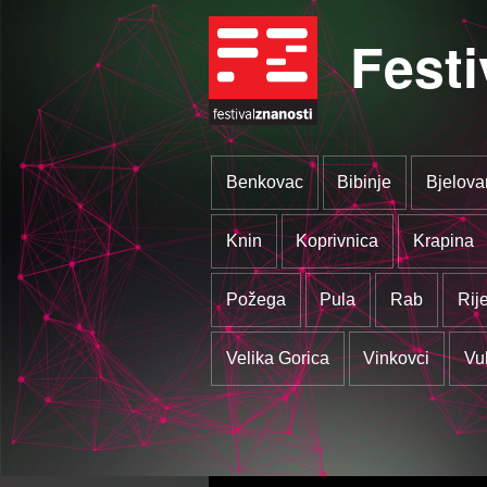
Festi
Benkovac
Bibinje
Bjelova
Knin
Koprivnica
Krapina
Požega
Pula
Rab
Rij
Velika Gorica
Vinkovci
Vu