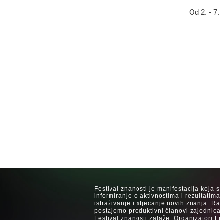
Od 2. - 7
Festival znanosti je manifestacija koja 
informiranje o aktivnostima i rezultatim
istraživanje i stjecanje novih znanja. 
postajemo produktivni članovi zajednica
Festival znanosti zalaže. Organizatori F