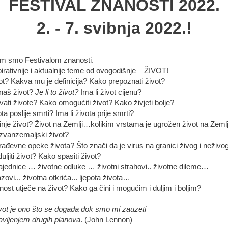
FESTIVAL ZNANOSTI 2022.
2. - 7. svibnja 2022.!
im smo Festivalom znanosti.
pirativnije i aktualnije teme od ovogodišnje – ŽIVOT!
vot? Kakva mu je definicija? Kako prepoznati život?
naš život?
Je li to život?
Ima li život cijenu?
ati živote? Kako omogućiti život? Kako živjeti bolje?
ota poslije smrti? Ima li života prije smrti?
nje život? Život na Zemlji…kolikim vrstama je ugrožen život na Zemlj
 izvanzemaljski život?
rađevne opeke života? Što znači da je virus na granici živog i neživo
ljiti život? Kako spasiti život?
ajednice … životne odluke … životni strahovi.. životne dileme…
azovi... životna otkrića... ljepota života…
ost utječe na život? Kako ga čini i mogućim i duljim i boljim?
vot je ono što se događa dok smo mi zauzeti
avljenjem drugih planova
. (John Lennon)