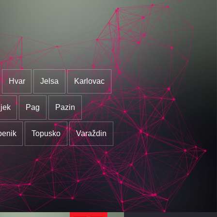
Hvar
Jelsa
Karlovac
jek
Pag
Pazin
benik
Topusko
Varaždin