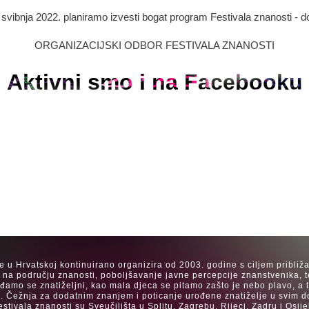
. svibnja 2022. planiramo izvesti bogat program Festivala znanosti - d
ORGANIZACIJSKI ODBOR FESTIVALA ZNANOSTI
Aktivni smo i na Facebooku
se u Hrvatskoj kontinuirano organizira od 2003. godine s ciljem približ
a na području znanosti, poboljšavanje javne percepcije znanstvenika, t
Rađamo se znatiželjni, kao mala djeca se pitamo zašto je nebo plavo, a
. Čežnja za dodatnim znanjem i poticanje urođene znatiželje u svim dob
estivala znanosti su Sveučilišta u Splitu, Zagrebu, Rijeci, Zadru i Os