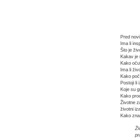
Pred nov
Ima li ins
Što je ži
Kakav je 
Kako očuv
Ima li živ
Kako poči
Postoji li
Koje su g
Kako produ
Životne z
životni iz
Kako znan
Ži
pr