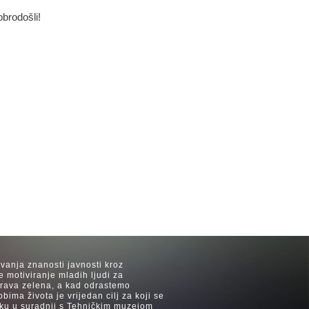
obrodošli!
avanja znanosti javnosti kroz
e motiviranje mladih ljudi za
 trava zelena, a kad odrastemo
ima života je vrijedan cilj za koji se
ijeku u suradnji s Tehničkim muzejom