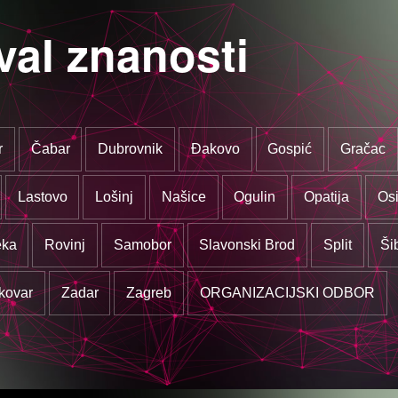
val znanosti
r
Čabar
Dubrovnik
Đakovo
Gospić
Gračac
Lastovo
Lošinj
Našice
Ogulin
Opatija
Osi
eka
Rovinj
Samobor
Slavonski Brod
Split
Ši
kovar
Zadar
Zagreb
ORGANIZACIJSKI ODBOR