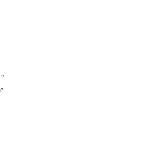
i?
g?