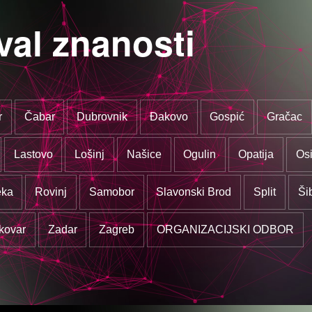
val znanosti
r
Čabar
Dubrovnik
Đakovo
Gospić
Gračac
Lastovo
Lošinj
Našice
Ogulin
Opatija
Osi
eka
Rovinj
Samobor
Slavonski Brod
Split
Ši
kovar
Zadar
Zagreb
ORGANIZACIJSKI ODBOR