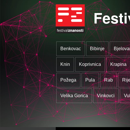
Festi
Benkovac
Bibinje
Bjelova
Knin
Koprivnica
Krapina
Požega
Pula
Rab
Rij
Velika Gorica
Vinkovci
Vu