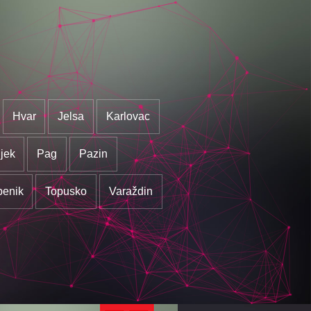
Hvar
Jelsa
Karlovac
jek
Pag
Pazin
benik
Topusko
Varaždin