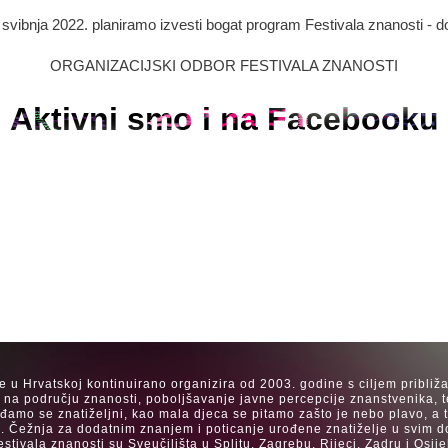
. svibnja 2022. planiramo izvesti bogat program Festivala znanosti - d
ORGANIZACIJSKI ODBOR FESTIVALA ZNANOSTI
Aktivni smo i na Facebooku
se u Hrvatskoj kontinuirano organizira od 2003. godine s ciljem približ
a na području znanosti, poboljšavanje javne percepcije znanstvenika, t
Rađamo se znatiželjni, kao mala djeca se pitamo zašto je nebo plavo, a
. Čežnja za dodatnim znanjem i poticanje urođene znatiželje u svim dob
estivala znanosti su Sveučilišta u Splitu, Zagrebu, Rijeci, Zadru i Os