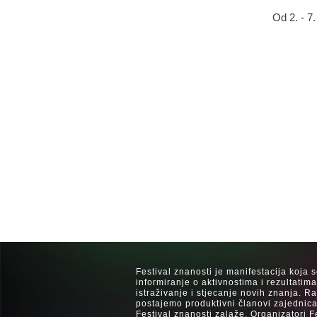
Od 2. - 7
Festival znanosti je manifestacija koja 
informiranje o aktivnostima i rezultatim
istraživanje i stjecanje novih znanja. 
postajemo produktivni članovi zajednica
Festival znanosti zalaže. Organizatori F