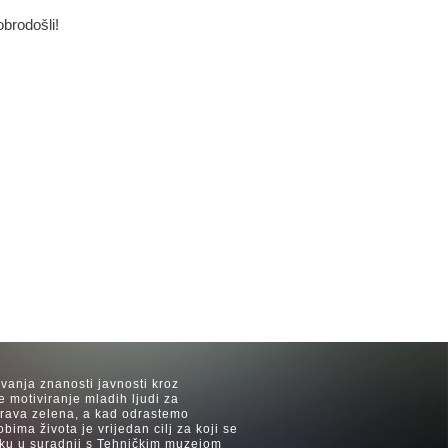
obrodošli!
avanja znanosti javnosti kroz
e motiviranje mladih ljudi za
 trava zelena, a kad odrastemo
ima života je vrijedan cilj za koji se
ijeku u suradnji s Tehničkim muzejom