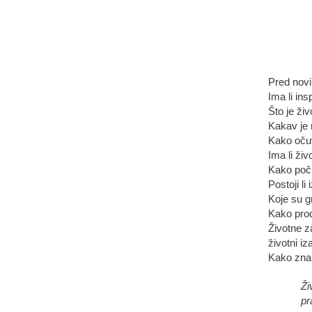
Pred nov
Ima li ins
Što je ži
Kakav je 
Kako očuv
Ima li živ
Kako poči
Postoji li
Koje su g
Kako produ
Životne z
životni iz
Kako znan
Ži
pr