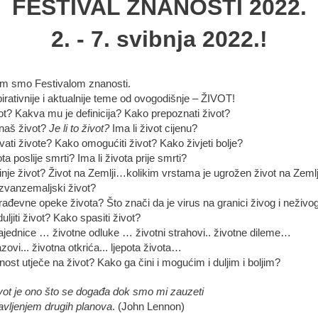
FESTIVAL ZNANOSTI 2022.
2. - 7. svibnja 2022.!
im smo Festivalom znanosti.
pirativnije i aktualnije teme od ovogodišnje – ŽIVOT!
vot? Kakva mu je definicija? Kako prepoznati život?
naš život?
Je li to život?
Ima li život cijenu?
ati živote? Kako omogućiti život? Kako živjeti bolje?
ota poslije smrti? Ima li života prije smrti?
nje život? Život na Zemlji…kolikim vrstama je ugrožen život na Zemlj
 izvanzemaljski život?
rađevne opeke života? Što znači da je virus na granici živog i neživo
ljiti život? Kako spasiti život?
ajednice … životne odluke … životni strahovi.. životne dileme…
azovi... životna otkrića... ljepota života…
ost utječe na život? Kako ga čini i mogućim i duljim i boljim?
vot je ono što se događa dok smo mi zauzeti
avljenjem drugih planova
. (John Lennon)