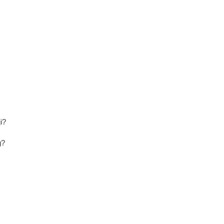
i?
g?