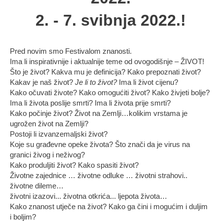
2. - 7. svibnja 2022.!
Pred novim smo Festivalom znanosti.
Ima li inspirativnije i aktualnije teme od ovogodišnje – ŽIVOT!
Što je život? Kakva mu je definicija? Kako prepoznati život?
Kakav je naš život?
Je li to život?
Ima li život cijenu?
Kako očuvati živote? Kako omogućiti život? Kako živjeti bolje?
Ima li života poslije smrti? Ima li života prije smrti?
Kako počinje život? Život na Zemlji…kolikim vrstama je
ugrožen život na Zemlji?
Postoji li izvanzemaljski život?
Koje su građevne opeke života? Što znači da je virus na
granici živog i neživog?
Kako produljiti život? Kako spasiti život?
Životne zajednice … životne odluke … životni strahovi..
životne dileme…
životni izazovi... životna otkrića... ljepota života…
Kako znanost utječe na život? Kako ga čini i mogućim i duljim
i boljim?