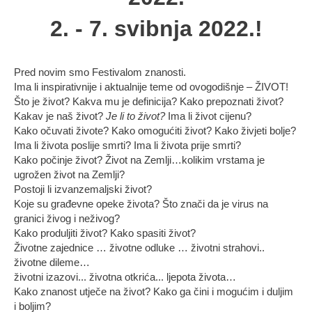
2. - 7. svibnja 2022.!
Pred novim smo Festivalom znanosti.
Ima li inspirativnije i aktualnije teme od ovogodišnje – ŽIVOT!
Što je život? Kakva mu je definicija? Kako prepoznati život?
Kakav je naš život?
Je li to život?
Ima li život cijenu?
Kako očuvati živote? Kako omogućiti život? Kako živjeti bolje?
Ima li života poslije smrti? Ima li života prije smrti?
Kako počinje život? Život na Zemlji…kolikim vrstama je
ugrožen život na Zemlji?
Postoji li izvanzemaljski život?
Koje su građevne opeke života? Što znači da je virus na
granici živog i neživog?
Kako produljiti život? Kako spasiti život?
Životne zajednice … životne odluke … životni strahovi..
životne dileme…
životni izazovi... životna otkrića... ljepota života…
Kako znanost utječe na život? Kako ga čini i mogućim i duljim
i boljim?