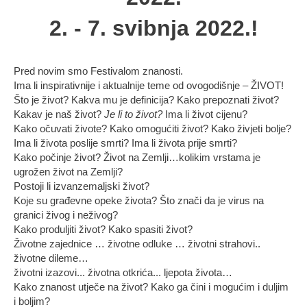
2. - 7. svibnja 2022.!
Pred novim smo Festivalom znanosti.
Ima li inspirativnije i aktualnije teme od ovogodišnje – ŽIVOT!
Što je život? Kakva mu je definicija? Kako prepoznati život?
Kakav je naš život?
Je li to život?
Ima li život cijenu?
Kako očuvati živote? Kako omogućiti život? Kako živjeti bolje?
Ima li života poslije smrti? Ima li života prije smrti?
Kako počinje život? Život na Zemlji…kolikim vrstama je
ugrožen život na Zemlji?
Postoji li izvanzemaljski život?
Koje su građevne opeke života? Što znači da je virus na
granici živog i neživog?
Kako produljiti život? Kako spasiti život?
Životne zajednice … životne odluke … životni strahovi..
životne dileme…
životni izazovi... životna otkrića... ljepota života…
Kako znanost utječe na život? Kako ga čini i mogućim i duljim
i boljim?