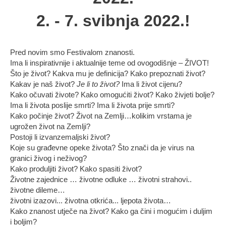
2. - 7. svibnja 2022.!
Pred novim smo Festivalom znanosti.
Ima li inspirativnije i aktualnije teme od ovogodišnje – ŽIVOT!
Što je život? Kakva mu je definicija? Kako prepoznati život?
Kakav je naš život?
Je li to život?
Ima li život cijenu?
Kako očuvati živote? Kako omogućiti život? Kako živjeti bolje?
Ima li života poslije smrti? Ima li života prije smrti?
Kako počinje život? Život na Zemlji…kolikim vrstama je
ugrožen život na Zemlji?
Postoji li izvanzemaljski život?
Koje su građevne opeke života? Što znači da je virus na
granici živog i neživog?
Kako produljiti život? Kako spasiti život?
Životne zajednice … životne odluke … životni strahovi..
životne dileme…
životni izazovi... životna otkrića... ljepota života…
Kako znanost utječe na život? Kako ga čini i mogućim i duljim
i boljim?