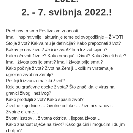
2. - 7. svibnja 2022.!
Pred novim smo Festivalom znanosti.
Ima li inspirativnije i aktualnije teme od ovogodišnje – ŽIVOT!
Što je život? Kakva mu je definicija? Kako prepoznati život?
Kakav je naš život?
Je li to život?
Ima li život cijenu?
Kako očuvati živote? Kako omogućiti život? Kako živjeti bolje?
Ima li života poslije smrti? Ima li života prije smrti?
Kako počinje život? Život na Zemlji…kolikim vrstama je
ugrožen život na Zemlji?
Postoji li izvanzemaljski život?
Koje su građevne opeke života? Što znači da je virus na
granici živog i neživog?
Kako produljiti život? Kako spasiti život?
Životne zajednice … životne odluke … životni strahovi..
životne dileme…
životni izazovi... životna otkrića... ljepota života…
Kako znanost utječe na život? Kako ga čini i mogućim i duljim
i boljim?