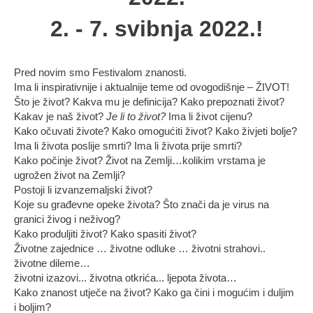
2. - 7. svibnja 2022.!
Pred novim smo Festivalom znanosti.
Ima li inspirativnije i aktualnije teme od ovogodišnje – ŽIVOT!
Što je život? Kakva mu je definicija? Kako prepoznati život?
Kakav je naš život?
Je li to život?
Ima li život cijenu?
Kako očuvati živote? Kako omogućiti život? Kako živjeti bolje?
Ima li života poslije smrti? Ima li života prije smrti?
Kako počinje život? Život na Zemlji…kolikim vrstama je
ugrožen život na Zemlji?
Postoji li izvanzemaljski život?
Koje su građevne opeke života? Što znači da je virus na
granici živog i neživog?
Kako produljiti život? Kako spasiti život?
Životne zajednice … životne odluke … životni strahovi..
životne dileme…
životni izazovi... životna otkrića... ljepota života…
Kako znanost utječe na život? Kako ga čini i mogućim i duljim
i boljim?