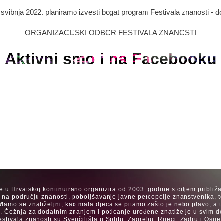
. svibnja 2022. planiramo izvesti bogat program Festivala znanosti - d
ORGANIZACIJSKI ODBOR FESTIVALA ZNANOSTI
Aktivni smo i na Facebooku
se u Hrvatskoj kontinuirano organizira od 2003. godine s ciljem približ
a na području znanosti, poboljšavanje javne percepcije znanstvenika, t
Rađamo se znatiželjni, kao mala djeca se pitamo zašto je nebo plavo, a
. Čežnja za dodatnim znanjem i poticanje urođene znatiželje u svim dob
estivala znanosti su Sveučilišta u Splitu, Zagrebu, Rijeci, Zadru i Os