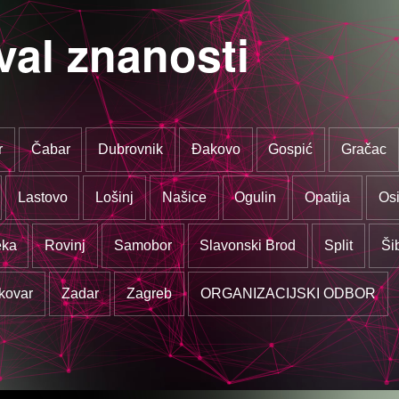
val znanosti
r
Čabar
Dubrovnik
Đakovo
Gospić
Gračac
Lastovo
Lošinj
Našice
Ogulin
Opatija
Osi
eka
Rovinj
Samobor
Slavonski Brod
Split
Ši
kovar
Zadar
Zagreb
ORGANIZACIJSKI ODBOR