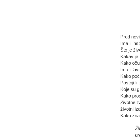
Pred nov
Ima li ins
Što je ži
Kakav je 
Kako očuv
Ima li živ
Kako poči
Postoji li
Koje su g
Kako produ
Životne z
životni iz
Kako znan
Ži
pr