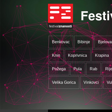
Festi
Benkovac
Bibinje
Bjelova
Knin
Koprivnica
Krapina
Požega
Pula
Rab
Rij
Velika Gorica
Vinkovci
Vu