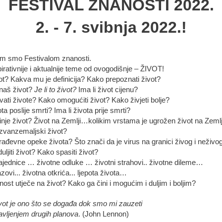
FESTIVAL ZNANOSTI 2022.
2. - 7. svibnja 2022.!
im smo Festivalom znanosti.
pirativnije i aktualnije teme od ovogodišnje – ŽIVOT!
vot? Kakva mu je definicija? Kako prepoznati život?
naš život?
Je li to život?
Ima li život cijenu?
ati živote? Kako omogućiti život? Kako živjeti bolje?
ota poslije smrti? Ima li života prije smrti?
nje život? Život na Zemlji…kolikim vrstama je ugrožen život na Zemlj
 izvanzemaljski život?
rađevne opeke života? Što znači da je virus na granici živog i neživo
ljiti život? Kako spasiti život?
ajednice … životne odluke … životni strahovi.. životne dileme…
azovi... životna otkrića... ljepota života…
ost utječe na život? Kako ga čini i mogućim i duljim i boljim?
vot je ono što se događa dok smo mi zauzeti
avljenjem drugih planova
. (John Lennon)