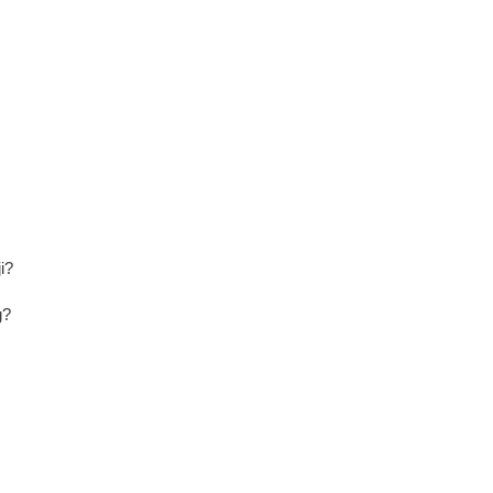
i?
g?