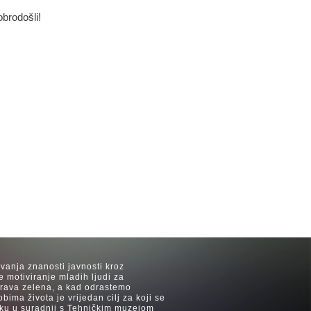
obrodošli!
avanja znanosti javnosti kroz
e motiviranje mladih ljudi za
 trava zelena, a kad odrastemo
ima života je vrijedan cilj za koji se
ijeku u suradnji s Tehničkim muzejom