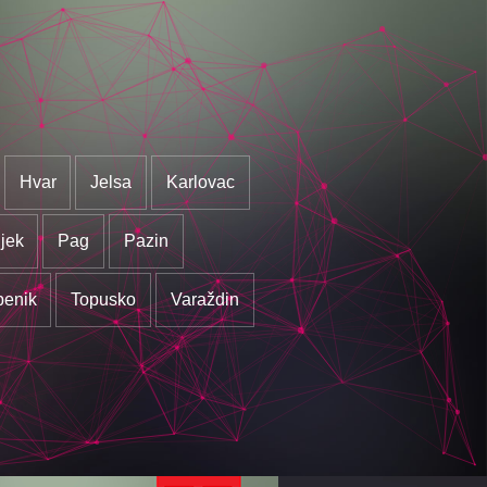
Hvar
Jelsa
Karlovac
jek
Pag
Pazin
benik
Topusko
Varaždin