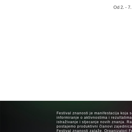
Od 2. - 7
Festival znanosti je manifestacija koja 
informiranje o aktivnostima i rezultatim
istraživanje i stjecanje novih znanja. 
postajemo produktivni članovi zajednica
Festival znanosti zalaže. Organizatori F