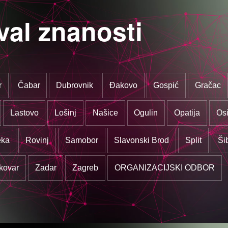
val znanosti
r
Čabar
Dubrovnik
Đakovo
Gospić
Gračac
Lastovo
Lošinj
Našice
Ogulin
Opatija
Osi
eka
Rovinj
Samobor
Slavonski Brod
Split
Ši
kovar
Zadar
Zagreb
ORGANIZACIJSKI ODBOR