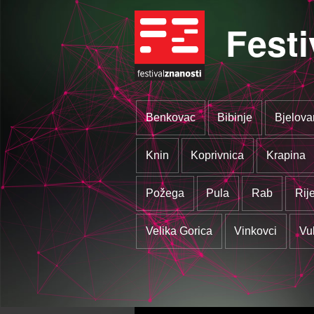
Festi
Benkovac
Bibinje
Bjelova
Knin
Koprivnica
Krapina
Požega
Pula
Rab
Rij
Velika Gorica
Vinkovci
Vu