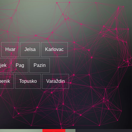
Hvar
Jelsa
Karlovac
jek
Pag
Pazin
benik
Topusko
Varaždin