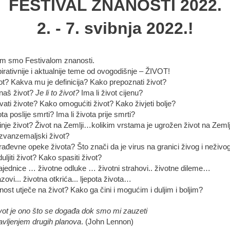
FESTIVAL ZNANOSTI 2022.
2. - 7. svibnja 2022.!
im smo Festivalom znanosti.
pirativnije i aktualnije teme od ovogodišnje – ŽIVOT!
vot? Kakva mu je definicija? Kako prepoznati život?
naš život?
Je li to život?
Ima li život cijenu?
ati živote? Kako omogućiti život? Kako živjeti bolje?
ota poslije smrti? Ima li života prije smrti?
nje život? Život na Zemlji…kolikim vrstama je ugrožen život na Zemlj
 izvanzemaljski život?
rađevne opeke života? Što znači da je virus na granici živog i neživo
ljiti život? Kako spasiti život?
ajednice … životne odluke … životni strahovi.. životne dileme…
azovi... životna otkrića... ljepota života…
ost utječe na život? Kako ga čini i mogućim i duljim i boljim?
vot je ono što se događa dok smo mi zauzeti
avljenjem drugih planova
. (John Lennon)