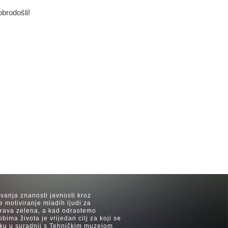
obrodošli!
avanja znanosti javnosti kroz
e motiviranje mladih ljudi za
 trava zelena, a kad odrastemo
ima života je vrijedan cilj za koji se
ijeku u suradnji s Tehničkim muzejom