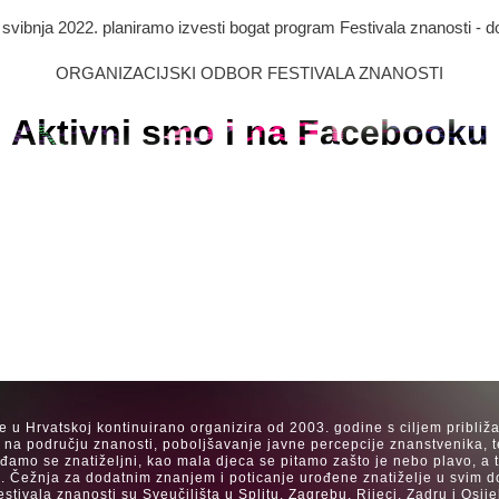
. svibnja 2022. planiramo izvesti bogat program Festivala znanosti - d
ORGANIZACIJSKI ODBOR FESTIVALA ZNANOSTI
Aktivni smo i na Facebooku
se u Hrvatskoj kontinuirano organizira od 2003. godine s ciljem približ
a na području znanosti, poboljšavanje javne percepcije znanstvenika, t
Rađamo se znatiželjni, kao mala djeca se pitamo zašto je nebo plavo, a
. Čežnja za dodatnim znanjem i poticanje urođene znatiželje u svim dob
estivala znanosti su Sveučilišta u Splitu, Zagrebu, Rijeci, Zadru i Os