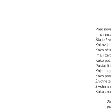
Pred nov
Ima li ins
Što je ži
Kakav je 
Kako očuv
Ima li živ
Kako poči
Postoji li
Koje su g
Kako produ
Životne z
životni iz
Kako znan
Ži
pr