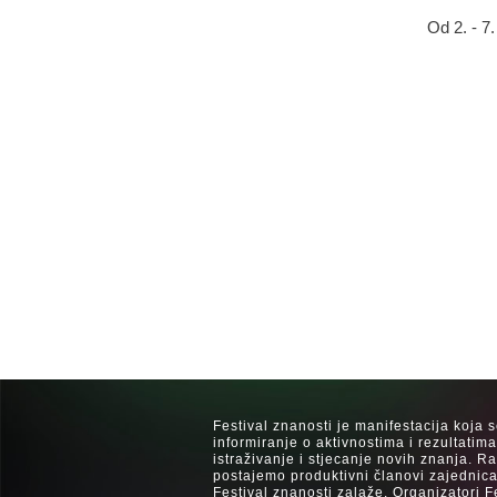
Od 2. - 7
Festival znanosti je manifestacija koja 
informiranje o aktivnostima i rezultatim
istraživanje i stjecanje novih znanja. 
postajemo produktivni članovi zajednica
Festival znanosti zalaže. Organizatori F