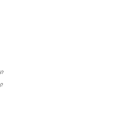
i?
g?