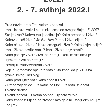
2. - 7. svibnja 2022.!
Pred novim smo Festivalom znanosti.
Ima li inspirativnije i aktualnije teme od ovogodišnje – ŽIVOT!
Što je život? Kakva mu je definicija? Kako prepoznati život?
Kakav je naš život?
Je li to život?
Ima li život cijenu?
Kako očuvati živote? Kako omogućiti život? Kako živjeti bolje?
Ima li života poslije smrti? Ima li života prije smrti?
Kako počinje život? Život na Zemlji…kolikim vrstama je
ugrožen život na Zemlji?
Postoji li izvanzemaljski život?
Koje su građevne opeke života? Što znači da je virus na
granici živog i neživog?
Kako produljiti život? Kako spasiti život?
Životne zajednice … životne odluke … životni strahovi..
životne dileme…
životni izazovi... životna otkrića... ljepota života…
Kako znanost utječe na život? Kako ga čini i mogućim i duljim
i boljim?