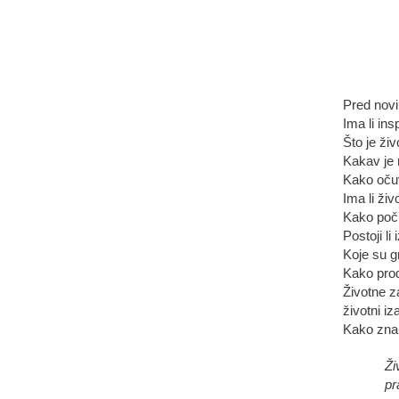
Pred nov
Ima li ins
Što je ži
Kakav je 
Kako očuv
Ima li živ
Kako poči
Postoji li
Koje su g
Kako produ
Životne z
životni iz
Kako znan
Ži
pr