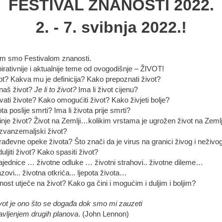
FESTIVAL ZNANOSTI 2022.
2. - 7. svibnja 2022.!
im smo Festivalom znanosti.
pirativnije i aktualnije teme od ovogodišnje – ŽIVOT!
vot? Kakva mu je definicija? Kako prepoznati život?
naš život?
Je li to život?
Ima li život cijenu?
ati živote? Kako omogućiti život? Kako živjeti bolje?
ota poslije smrti? Ima li života prije smrti?
nje život? Život na Zemlji…kolikim vrstama je ugrožen život na Zemlj
 izvanzemaljski život?
rađevne opeke života? Što znači da je virus na granici živog i neživo
ljiti život? Kako spasiti život?
ajednice … životne odluke … životni strahovi.. životne dileme…
azovi... životna otkrića... ljepota života…
ost utječe na život? Kako ga čini i mogućim i duljim i boljim?
vot je ono što se događa dok smo mi zauzeti
avljenjem drugih planova
. (John Lennon)