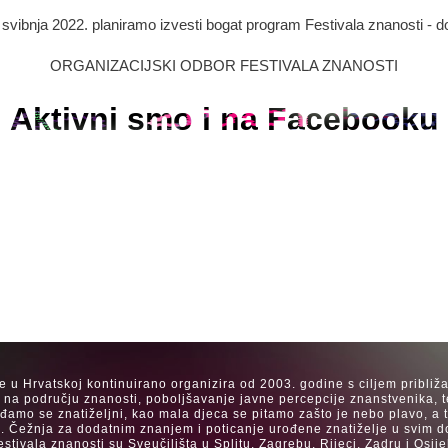
. svibnja 2022. planiramo izvesti bogat program Festivala znanosti - d
ORGANIZACIJSKI ODBOR FESTIVALA ZNANOSTI
Aktivni smo i na Facebooku
se u Hrvatskoj kontinuirano organizira od 2003. godine s ciljem približ
a na području znanosti, poboljšavanje javne percepcije znanstvenika, t
Rađamo se znatiželjni, kao mala djeca se pitamo zašto je nebo plavo, a
. Čežnja za dodatnim znanjem i poticanje urođene znatiželje u svim dob
estivala znanosti su Sveučilišta u Splitu, Zagrebu, Rijeci, Zadru i Os