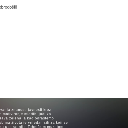
obrodošli!
avanja znanosti javnosti kroz
e motiviranje mladih ljudi za
 trava zelena, a kad odrastemo
ima života je vrijedan cilj za koji se
ijeku u suradnji s Tehničkim muzejom