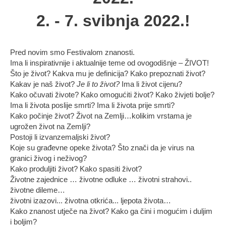
2. - 7. svibnja 2022.!
Pred novim smo Festivalom znanosti.
Ima li inspirativnije i aktualnije teme od ovogodišnje – ŽIVOT!
Što je život? Kakva mu je definicija? Kako prepoznati život?
Kakav je naš život?
Je li to život?
Ima li život cijenu?
Kako očuvati živote? Kako omogućiti život? Kako živjeti bolje?
Ima li života poslije smrti? Ima li života prije smrti?
Kako počinje život? Život na Zemlji…kolikim vrstama je
ugrožen život na Zemlji?
Postoji li izvanzemaljski život?
Koje su građevne opeke života? Što znači da je virus na
granici živog i neživog?
Kako produljiti život? Kako spasiti život?
Životne zajednice … životne odluke … životni strahovi..
životne dileme…
životni izazovi... životna otkrića... ljepota života…
Kako znanost utječe na život? Kako ga čini i mogućim i duljim
i boljim?