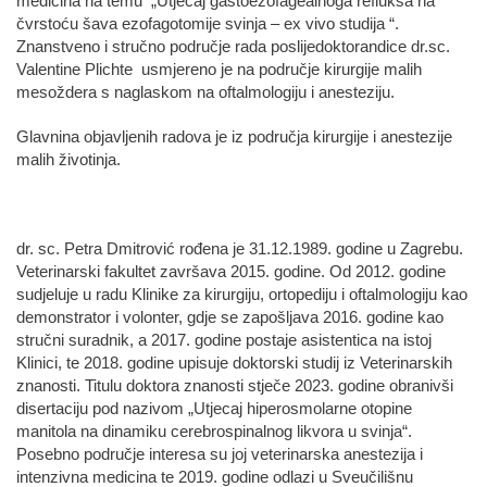
medicina na temu „Utjecaj gastoezofagealnoga refluksa na
čvrstoću šava ezofagotomije svinja – ex vivo studija “.
Znanstveno i stručno područje rada poslijedoktorandice dr.sc.
Valentine Plichte usmjereno je na područje kirurgije malih
mesoždera s naglaskom na oftalmologiju i anesteziju.
Glavnina objavljenih radova je iz područja kirurgije i anestezije
malih životinja.
dr. sc. Petra Dmitrović rođena je 31.12.1989. godine u Zagrebu.
Veterinarski fakultet završava 2015. godine. Od 2012. godine
sudjeluje u radu Klinike za kirurgiju, ortopediju i oftalmologiju kao
demonstrator i volonter, gdje se zapošljava 2016. godine kao
stručni suradnik, a 2017. godine postaje asistentica na istoj
Klinici, te 2018. godine upisuje doktorski studij iz Veterinarskih
znanosti. Titulu doktora znanosti stječe 2023. godine obranivši
disertaciju pod nazivom „Utjecaj hiperosmolarne otopine
manitola na dinamiku cerebrospinalnog likvora u svinja“.
Posebno područje interesa su joj veterinarska anestezija i
intenzivna medicina te 2019. godine odlazi u Sveučilišnu