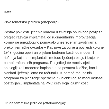
Detalji
Prva tematska jedinica (ortopedija):
Postav povijesti liječenja lomova u životinja obuhvaća povijesni
pregled razvoja implantata, od rudimentarnih improvizacija
kojima se anegdotalno pomagalo unesrećenim životinjama,
preko njemačke ovčarke – Kai, prve životinje u povijesti kojoj je
1943. godine operiran prijelom bedrene kosti, do modernih
rješenja kojim se implantati i metode liječenja biraju i kroje uz
pomoć računalnih programa. Posjetitelji će moći vidjeti
antologijske i moderne implantate na postavu izložbe, kao i
planirati liječenje loma na računalu uz pomoć računalnih
programa za planiranje operacija. Sudionici će se moći okušati u
postavljanju implantata na PVC cijev koja 'glumi' kost.
Druga tematska jedinica (oftalmologija):