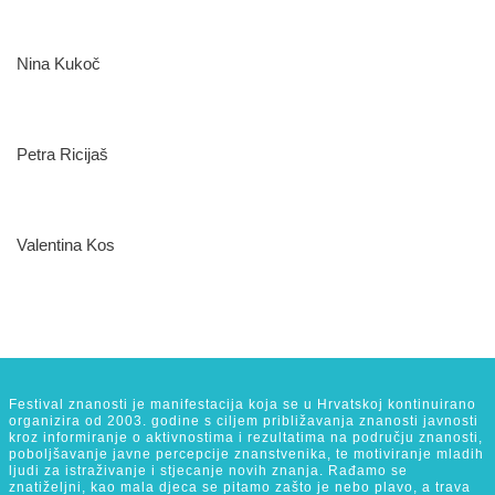
Nina Kukoč
Petra Ricijaš
Valentina Kos
Festival znanosti je manifestacija koja se u Hrvatskoj kontinuirano
organizira od 2003. godine s ciljem približavanja znanosti javnosti
kroz informiranje o aktivnostima i rezultatima na području znanosti,
poboljšavanje javne percepcije znanstvenika, te motiviranje mladih
ljudi za istraživanje i stjecanje novih znanja. Rađamo se
znatiželjni, kao mala djeca se pitamo zašto je nebo plavo, a trava