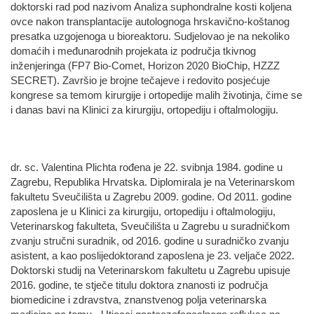
doktorski rad pod nazivom Analiza suphondralne kosti koljena
ovce nakon transplantacije autolognoga hrskavično-koštanog
presatka uzgojenoga u bioreaktoru. Sudjelovao je na nekoliko
domaćih i međunarodnih projekata iz područja tkivnog
inženjeringa (FP7 Bio-Comet, Horizon 2020 BioChip, HZZZ
SECRET). Završio je brojne tečajeve i redovito posjećuje
kongrese sa temom kirurgije i ortopedije malih životinja, čime se
i danas bavi na Klinici za kirurgiju, ortopediju i oftalmologiju.
dr. sc. Valentina Plichta rođena je 22. svibnja 1984. godine u
Zagrebu, Republika Hrvatska. Diplomirala je na Veterinarskom
fakultetu Sveučilišta u Zagrebu 2009. godine. Od 2011. godine
zaposlena je u Klinici za kirurgiju, ortopediju i oftalmologiju,
Veterinarskog fakulteta, Sveučilišta u Zagrebu u suradničkom
zvanju stručni suradnik, od 2016. godine u suradničko zvanju
asistent, a kao poslijedoktorand zaposlena je 23. veljače 2022.
Doktorski studij na Veterinarskom fakultetu u Zagrebu upisuje
2016. godine, te stječe titulu doktora znanosti iz područja
biomedicine i zdravstva, znanstvenog polja veterinarska