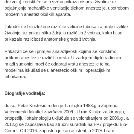
dozvolu) koristit će se u svrhu prikaza disanja životinje uz
pojašnjenje mehaničke ventilacije tijekom anestezije, upotrebom
modernih anestezioloških aparata.
Također će biti izložene različite veličine tubusa za male i velike
životinje, uz prikaz slika ždrijela različitih životinja, kako bi se
prikazale različitosti anatomske građe životinja.
Prikazati će se i primjeri snalažljivosti kojima se koristimo
prilikom anestezije različitih vrsta. U zadnjem dijelu radionice
mlađi sudionici moći će odabrati vrstu anestezije te na
modelima iskušati se u anesteziološkim i operacijskim
tehnikama.
Biografije voditelja:
dr. sc. Petar Kostešić rođen je 1. ožujka 1983.g u Zagrebu.
Veterinarski fakultet završava 2009. U rad Klinike za kirurgiju,
ortopediju i oftalmologiju uključuje se volontiranjem od 2006.g , a
2012.g se zapošljava kao stručni suradnik na FP7 projektu Bio-
Comet. Od 2016. zaposlen je kao asistent, a 2019. brani