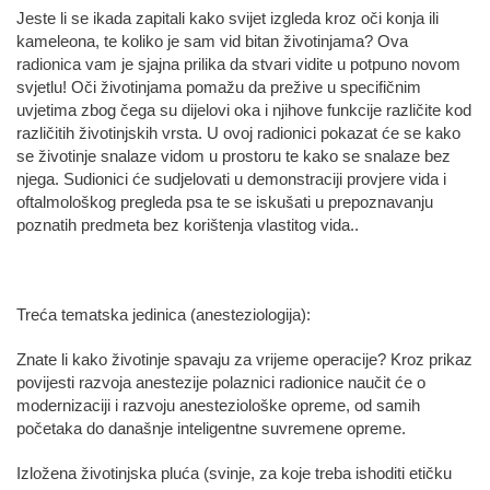
Jeste li se ikada zapitali kako svijet izgleda kroz oči konja ili
kameleona, te koliko je sam vid bitan životinjama? Ova
radionica vam je sjajna prilika da stvari vidite u potpuno novom
svjetlu! Oči životinjama pomažu da prežive u specifičnim
uvjetima zbog čega su dijelovi oka i njihove funkcije različite kod
različitih životinjskih vrsta. U ovoj radionici pokazat će se kako
se životinje snalaze vidom u prostoru te kako se snalaze bez
njega. Sudionici će sudjelovati u demonstraciji provjere vida i
oftalmološkog pregleda psa te se iskušati u prepoznavanju
poznatih predmeta bez korištenja vlastitog vida..
Treća tematska jedinica (anesteziologija):
Znate li kako životinje spavaju za vrijeme operacije? Kroz prikaz
povijesti razvoja anestezije polaznici radionice naučit će o
modernizaciji i razvoju anesteziološke opreme, od samih
početaka do današnje inteligentne suvremene opreme.
Izložena životinjska pluća (svinje, za koje treba ishoditi etičku