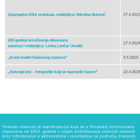
Upoznajmo DNA molekulu, voditeljica: Nikolina Ileković
27.4.2023
200 godina istraživanja dinosaura,
27.4.2024
autorica i voditeljica: Lorka Lončar Uvodić
„Izradi model Sunčevog sustava“
5.5.2025.
„Suncogrami – fotografije koje je napravilo Sunce“
22.4.2026
Festival znanosti je manifestacija koja se u Hrvatskoj kontinuirano
organizira od 2003. godine s ciljem približavanja znanosti javnosti
kroz informiranje o aktivnostima i rezultatima na području znanosti,