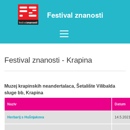
Festival znanosti
Festival znanosti - Krapina
Muzej krapinskih neandertalaca, Šetalište Vilibalda
sluge bb, Krapina
Naziv
Datum
Herbarij s Hušnjakova
14.5.2021