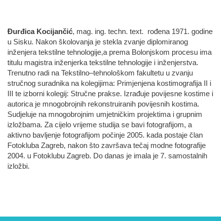
Đurđica Kocijančić
, mag. ing. techn. text. rođena 1971. godine
u Sisku. Nakon školovanja je stekla zvanje diplomiranog
inženjera tekstilne tehnologije,a prema Bolonjskom procesu ima
titulu magistra inženjerka tekstilne tehnologije i inženjerstva.
Trenutno radi na Tekstilno–tehnološkom fakultetu u zvanju
stručnog suradnika na kolegijima: Primjenjena kostimografija II i
III te izborni kolegij: Stručne prakse. Izrađuje povijesne kostime i
autorica je mnogobrojnih rekonstruiranih povijesnih kostima.
Sudjeluje na mnogobrojnim umjetničkim projektima i grupnim
izložbama. Za cijelo vrijeme studija se bavi fotografijom, a
aktivno bavljenje fotografijom počinje 2005. kada postaje član
Fotokluba Zagreb, nakon što završava tečaj modne fotografije
2004. u Fotoklubu Zagreb. Do danas je imala je 7. samostalnih
izložbi.