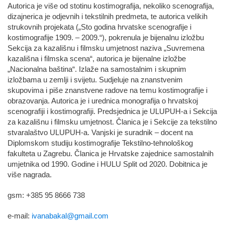
Autorica je više od stotinu kostimografija, nekoliko scenografija,
dizajnerica je odjevnih i tekstilnih predmeta, te autorica velikih
strukovnih projekata („Sto godina hrvatske scenografije i
kostimografije 1909. – 2009.“), pokrenula je bijenalnu izložbu
Sekcija za kazališnu i filmsku umjetnost naziva „Suvremena
kazališna i filmska scena“, autorica je bijenalne izložbe
„Nacionalna baština“. Izlaže na samostalnim i skupnim
izložbama u zemlji i svijetu. Sudjeluje na znanstvenim
skupovima i piše znanstvene radove na temu kostimografije i
obrazovanja. Autorica je i urednica monografija o hrvatskoj
scenografiji i kostimografiji. Predsjednica je ULUPUH-a i Sekcija
za kazališnu i filmsku umjetnost. Članica je i Sekcije za tekstilno
stvaralaštvo ULUPUH-a. Vanjski je suradnik – docent na
Diplomskom studiju kostimografije Tekstilno-tehnološkog
fakulteta u Zagrebu. Članica je Hrvatske zajednice samostalnih
umjetnika od 1990. Godine i HULU Split od 2020. Dobitnica je
više nagrada.
gsm: +385 95 8666 738
e-mail:
ivanabakal@gmail.com