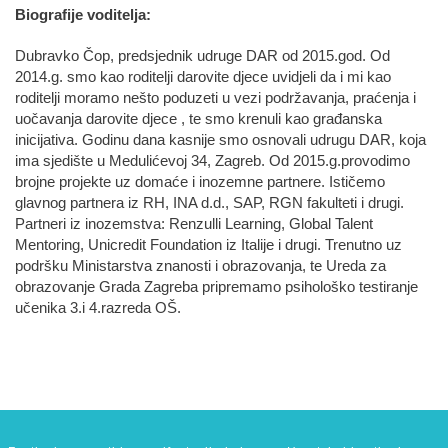
Biografije voditelja:
Dubravko Čop, predsjednik udruge DAR od 2015.god. Od
2014.g. smo kao roditelji darovite djece uvidjeli da i mi kao
roditelji moramo nešto poduzeti u vezi podržavanja, praćenja i
uočavanja darovite djece , te smo krenuli kao građanska
inicijativa. Godinu dana kasnije smo osnovali udrugu DAR, koja
ima sjedište u Medulićevoj 34, Zagreb. Od 2015.g.provodimo
brojne projekte uz domaće i inozemne partnere. Ističemo
glavnog partnera iz RH, INA d.d., SAP, RGN fakulteti i drugi.
Partneri iz inozemstva: Renzulli Learning, Global Talent
Mentoring, Unicredit Foundation iz Italije i drugi. Trenutno uz
podršku Ministarstva znanosti i obrazovanja, te Ureda za
obrazovanje Grada Zagreba pripremamo psihološko testiranje
učenika 3.i 4.razreda OŠ.