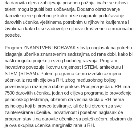
da darovita djeca zahtijevaju posebnu pažnju, inače se njihovi
talenti mogu izgubiti bez uočavanja. Dodatno obrazovanje
darovite djece potrebno je kako bi se osiguralo podučavanje
darovitih učenika vještinama potrebnim u njihovim karijerama i
životima i kako bi se zadovoljile njihove društvene i emocionalne
potrebe.
Program ZNANSTVENI BORAVAK stavlja naglasak na potrebu
izlaganja učenika znanstvenim sadržajima od rane dobi, kako bi
našli moguću projekciju svog budućeg razvoja. Program
inovativno povezuje likovnu umjetnost i STEM, arhitekturu i
STEM (STEAM). Putem programa ćemo izvršiti razmjenu
učenika iz raznih dijelova RH, zbog međusobnog boljeg
povezivanja i razmjena dobre prakse. Procjena je da u RH ima
7500 darovitih učenika, jedan od ciljeva programa je provođenje
psihološkog testiranja, obzirom da većina škola u RH nema
psihologa koji bi proveo testiranje, ali će biti otvoren za sve
zainteresirane učenike. Inovativnost i poseban naglasak će
program staviti na darovite učenike sa poteškoćom, obzirom da
je ova skupina učenika marginalizirana u RH.