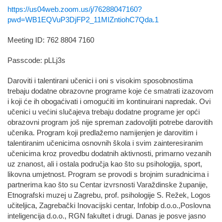
https://us04web.zoom.us/j/76288047160?
pwd=WB1EQVuP3DjFP2_11MIZntiohC7Qda.1
Meeting ID: 762 8804 7160
Passcode: pLLj3s
Daroviti i talentirani učenici i oni s visokim sposobnostima
trebaju dodatne obrazovne programe koje će smatrati izazovom
i koji će ih obogaćivati i omogućiti im kontinuirani napredak. Ovi
učenici u većini slučajeva trebaju dodatne programe jer opći
obrazovni program još nije spreman zadovoljiti potrebe darovitih
učenika. Program koji predlažemo namijenjen je darovitim i
talentiranim učenicima osnovnih škola i svim zainteresiranim
učenicima kroz provedbu dodatnih aktivnosti, primarno vezanih
uz znanost, ali i ostala područja kao što su psihologija, sport,
likovna umjetnost. Program se provodi s brojnim suradnicima i
partnerima kao što su Centar izvrsnosti Varaždinske županije,
Etnografski muzej u Zagrebu, prof. psihologije S. Režek, Logos
učiteljica, Zagrebački Inovacijski centar, Infobip d.o.o.,Poslovna
inteligencija d.o.o., RGN fakultet i drugi. Danas je posve jasno