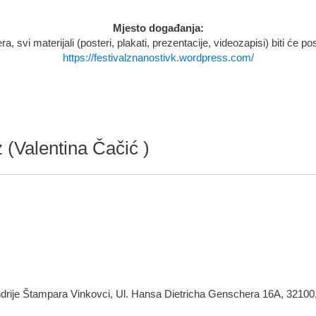
Mjesto događanja:
, svi materijali (posteri, plakati, prezentacije, videozapisi) biti će po
https://festivalznanostivk.wordpress.com/
z (Valentina Čačić )
ndrije Štampara Vinkovci, Ul. Hansa Dietricha Genschera 16A, 32100