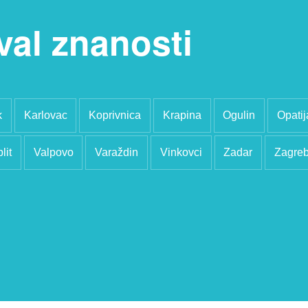
val znanosti
k
Karlovac
Koprivnica
Krapina
Ogulin
Opatij
lit
Valpovo
Varaždin
Vinkovci
Zadar
Zagre