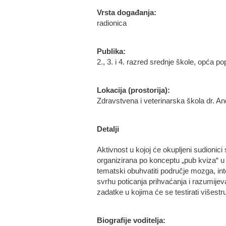
Vrsta događanja:
radionica
Publika:
2., 3. i 4. razred srednje škole, opća po
Lokacija (prostorija):
Zdravstvena i veterinarska škola dr. A
Detalji
Aktivnost u kojoj će okupljeni sudionici
organizirana po konceptu „pub kviza“ u 
tematski obuhvatiti područje mozga, intel
svrhu poticanja prihvaćanja i razumijeva
zadatke u kojima će se testirati višestru
Biografije voditelja: