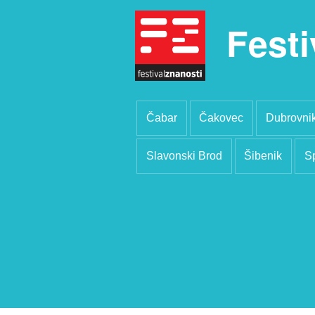
Festi
Čabar
Čakovec
Dubrovni
Slavonski Brod
Šibenik
Sp