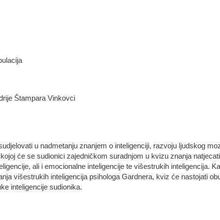
pulacija
ndrije Štampara Vinkovci
 sudjelovati u nadmetanju znanjem o inteligenciji, razvoju ljudskog moz
kojoj će se sudionici zajedničkom suradnjom u kvizu znanja natjecati 
igencije, ali i emocionalne inteligencije te višestrukih inteligencija. K
nja višestrukih inteligencija psihologa Gardnera, kviz će nastojati obu
ke inteligencije sudionika.