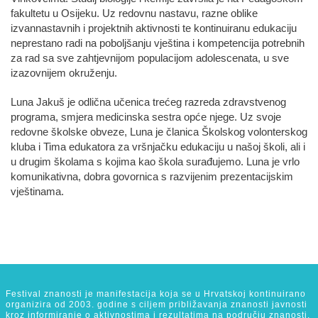
fakultetu u Osijeku. Uz redovnu nastavu, razne oblike
izvannastavnih i projektnih aktivnosti te kontinuiranu edukaciju
neprestano radi na poboljšanju vještina i kompetencija potrebnih
za rad sa sve zahtjevnijom populacijom adolescenata, u sve
izazovnijem okruženju.
Luna Jakuš je odlična učenica trećeg razreda zdravstvenog
programa, smjera medicinska sestra opće njege. Uz svoje
redovne školske obveze, Luna je članica Školskog volonterskog
kluba i Tima edukatora za vršnjačku edukaciju u našoj školi, ali i
u drugim školama s kojima kao škola surađujemo. Luna je vrlo
komunikativna, dobra govornica s razvijenim prezentacijskim
vještinama.
Festival znanosti je manifestacija koja se u Hrvatskoj kontinuirano
organizira od 2003. godine s ciljem približavanja znanosti javnosti
kroz informiranje o aktivnostima i rezultatima na području znanosti,