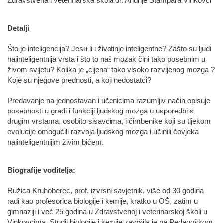
Zdravstvena i veterinarska škola dr. Andrije Štampara Vinkovci
Detalji
Što je inteligencija? Jesu li i životinje inteligentne? Zašto su ljudi
najinteligentnija vrsta i što to naš mozak čini tako posebnim u
živom svijetu? Kolika je „cijena“ tako visoko razvijenog mozga ?
Koje su njegove prednosti, a koji nedostatci?
Predavanje na jednostavan i učenicima razumljiv način opisuje
posebnosti u građi i funkciji ljudskog mozga u usporedbi s
drugim vrstama, osobito sisavcima, i čimbenike koji su tijekom
evolucije omogućili razvoja ljudskog mozga i učinili čovjeka
najinteligentnijim živim bićem.
Biografije voditelja:
Ružica Kruhoberec, prof. izvrsni savjetnik, više od 30 godina
radi kao profesorica biologije i kemije, kratko u OŠ, zatim u
gimnaziji i već 25 godina u Zdravstvenoj i veterinarskoj školi u
Vinkovcima. Studij biologije i kemije završila je na Pedagoškom