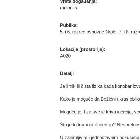
Vrsta događanja:
radionica
Publika:
5. i 6. razred osnovne škole, 7. i 8. ra
Lokacija (prostorija):
A020
Detalji
Je li trik ili čista fizika kada konobar 
Kako je moguće da Božićni ukras oblika 
Moguće je. I za sve je kriva inercija, već
Što je to tromost ili inercija? Nespretnost
U zanimljivim i jednostavnim pokusima 