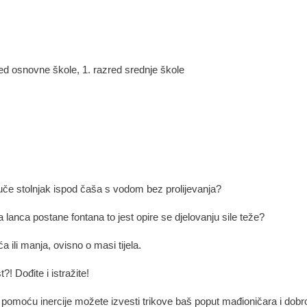
zred osnovne škole, 1. razred srednje škole
izvuče stolnjak ispod čaša s vodom bez prolijevanja?
lanca postane fontana to jest opire se djelovanju sile teže?
a ili manja, ovisno o masi tijela.
?! Dođite i istražite!
pomoću inercije možete izvesti trikove baš poput mađioničara i dobro