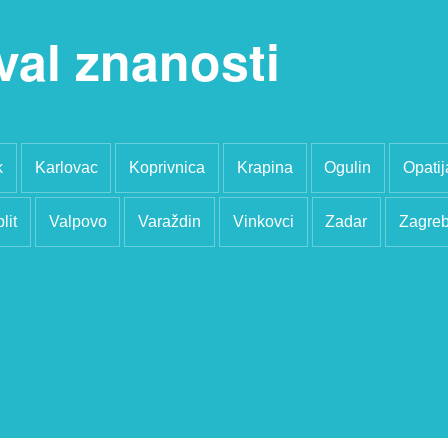
val znanosti
k
Karlovac
Koprivnica
Krapina
Ogulin
Opatij
lit
Valpovo
Varaždin
Vinkovci
Zadar
Zagre