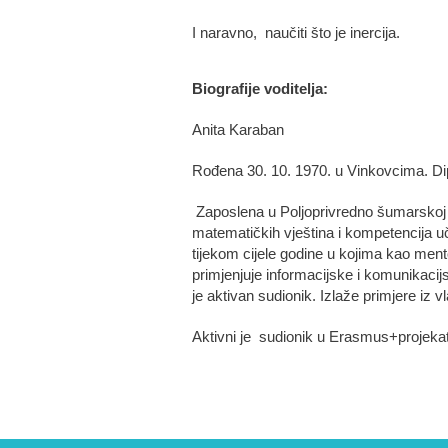
I naravno, naučiti što je inercija.
Biografije voditelja:
Anita Karaban
Rođena 30. 10. 1970. u Vinkovcima. Di
Zaposlena u Poljoprivredno šumarskoj š
matematičkih vještina i kompetencija u
tijekom cijele godine u kojima kao ment
primjenjuje informacijske i komunikacijs
je aktivan sudionik. Izlaže primjere iz 
Aktivni je sudionik u Erasmus+projekata