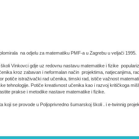
plomirala na odjelu za matematiku PMF-a u Zagrebu u veljači 1995.
koli Vinkovci gdje uz redovnu nastavu matematike i fizike popularizir
čenika kroz zabavan i neformalan način projektima, natjecanjima, rad
or potiče istraživački rad učenika, timski rad, ističe važnost matemat
ke tehnologije. Potiče kreativnost učenika kao i razvoj kritičkoga mišl
vlastite prakse i metodike nastave matematike i fizike.
 koji se provode u Poljoprivredno šumarskoj školi . i e-twinnig proje