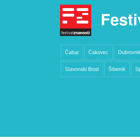
Festi
Čabar
Čakovec
Dubrovni
Slavonski Brod
Šibenik
Sp