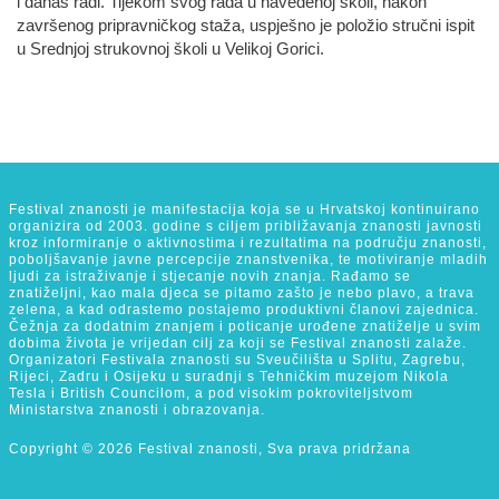
i danas radi. Tijekom svog rada u navedenoj školi, nakon
završenog pripravničkog staža, uspješno je položio stručni ispit
u Srednjoj strukovnoj školi u Velikoj Gorici.
Festival znanosti je manifestacija koja se u Hrvatskoj kontinuirano
organizira od 2003. godine s ciljem približavanja znanosti javnosti
kroz informiranje o aktivnostima i rezultatima na području znanosti,
poboljšavanje javne percepcije znanstvenika, te motiviranje mladih
ljudi za istraživanje i stjecanje novih znanja. Rađamo se
znatiželjni, kao mala djeca se pitamo zašto je nebo plavo, a trava
zelena, a kad odrastemo postajemo produktivni članovi zajednica.
Čežnja za dodatnim znanjem i poticanje urođene znatiželje u svim
dobima života je vrijedan cilj za koji se Festival znanosti zalaže.
Organizatori Festivala znanosti su Sveučilišta u Splitu, Zagrebu,
Rijeci, Zadru i Osijeku u suradnji s Tehničkim muzejom Nikola
Tesla i British Councilom, a pod visokim pokroviteljstvom
Ministarstva znanosti i obrazovanja.
Copyright © 2026 Festival znanosti, Sva prava pridržana