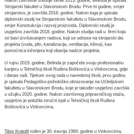
Nakon završene srednje škole 2013. godine, Belinda je upisala
Strojarski fakultet u Slavonskom Brodu. Prve tri godine, smjer
strojarstvo, je završila 2016. godine. Nakon toga je upisala
diplomski studij na Strojarskom fakultetu u Slavonskom Brodu,
smjer Konstrukcija i razvoj proizvoda. Diplomski studij je
uspješno završila 2018. godine. Nakon studija radi u firmi koja
se bavi izvršavanjem radova, koji se odnose na strojarski dio
projekta (voda, plin, kanalizacija, ventilacija, klima), kao
pomoćnica inženjera koji obavlja nadzor projekta.
U rujnu 2019. godine, Belinda je započela svoju profesionalnu
karijeru u Tehničkoj školi Ruđera Boškovića u Vinkovcima, gdje
i danas radi. Tijekom svog rada u navedenoj školi, prvu godinu
je upisala Pedagoško-psihološko obrazovanje na Učiteljskom
fakultetu u Slavonskom Brodu, koje je također uspješno završila
u ožujku 2020. godine. Nakon završenog pripravničkog staža,
uspješno je položila stručni ispit u Tehničkoj školi Ruđera
Boškovića u Vinkovcima.
Tibor Kratofil
rođen je 30. travnja 1989. godine u Vinkovcima,