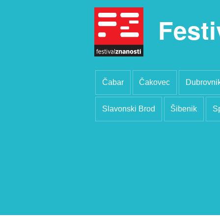
Festi
Čabar
Čakovec
Dubrovni
Slavonski Brod
Šibenik
Sp