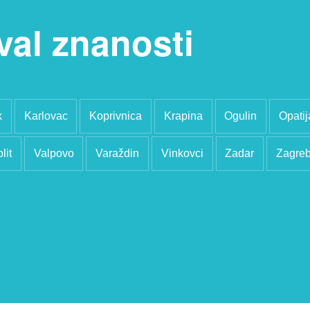
val znanosti
k
Karlovac
Koprivnica
Krapina
Ogulin
Opatij
lit
Valpovo
Varaždin
Vinkovci
Zadar
Zagre