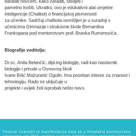
baratati novcem, kako zaraditi, štedjeti i
pametno trošiti. Ukratko, ovo je edukativni alat umjetne
inteligencije (Chatbot) o financijskoj pismenosti
za učenike. Sadržaj chatbota osmišljen je u suradnji s
učenicima Gimnazije i strukovne škole Bernardina
Frankopana pod mentorstvom prof. Branka Rumenovića.
Biografije voditelja:
Dr.sc. Anita Belančić, dipl.ing.biologije, radi kao nastavnik
biologije i prirode u Osnovnoj školi
Ivane Brlić Mažuranić Ogulin. Ima poseban interes za znanost i
tehnologiju. Rado se uključuje u
projekte i uvijek želi isprobati nešto novo.
Festival znanosti je manifestacija koja se u Hrvatskoj kontinuirano