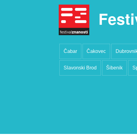
Festi
Čabar
Čakovec
Dubrovni
Slavonski Brod
Šibenik
Sp