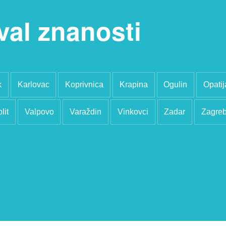
val znanosti
k
Karlovac
Koprivnica
Krapina
Ogulin
Opatij
lit
Valpovo
Varaždin
Vinkovci
Zadar
Zagre